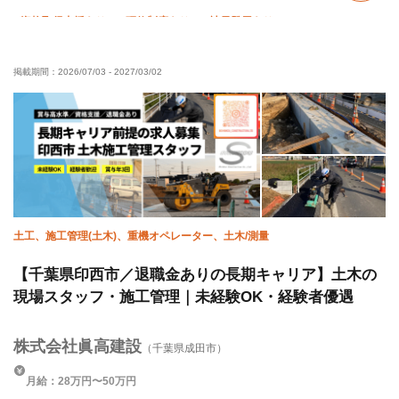
資格取得支援あり
研修制度あり
社員登用あり
未経験OK
経験者優遇
有資格者優遇
50代以上活躍中
掲載期間：
2026/07/03
-
2027/03/02
60代以上活躍中
年齢不問
残業ゼロ
残業月10時間以下
夏季休暇
年末年始休暇
車・バイク通勤OK
転勤なし
土工、施工管理(土木)、重機オペレーター、土木/測量
【千葉県印西市／退職金ありの長期キャリア】土木の
現場スタッフ・施工管理｜未経験OK・経験者優遇
株式会社眞高建設
（千葉県成田市）
月給：28万円〜50万円