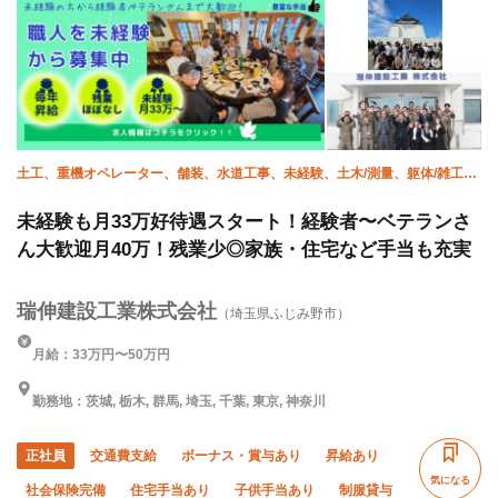
土工、重機オペレーター、舗装、水道工事、未経験、土木/測量、躯体/雑工、
躯体/測量
未経験も月33万好待遇スタート！経験者〜ベテランさ
ん大歓迎月40万！残業少◎家族・住宅など手当も充実
瑞伸建設工業株式会社
（埼玉県ふじみ野市）
月給：33万円〜50万円
勤務地：茨城, 栃木, 群馬, 埼玉, 千葉, 東京, 神奈川
正社員
交通費支給
ボーナス・賞与あり
昇給あり
気になる
社会保険完備
住宅手当あり
子供手当あり
制服貸与