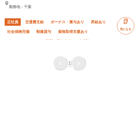
勤務地：千葉
正社員
交通費支給
ボーナス・賞与あり
昇給あり
気になる
社会保険完備
制服貸与
資格取得支援あり
ピアス・ネイルOK
髪型・髪色自由
未経験OK
経験者優遇
有資格者優遇
年齢不問
車・バイク通勤OK
転勤なし
1