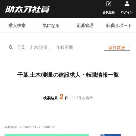
会員登録
ログイン
求人検索
気になる
応募管理
転職サポート
千葉、土木/測量、、年齢不問
条件変更
千葉,土木/測量の建設求人・転職情報一覧
2
検索結果
件
1
~
2
件を表示
掲載期間：
2026/05/29
-
2026/08/28