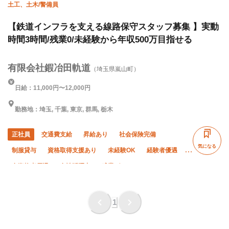
土工、土木/警備員
【鉄道インフラを支える線路保守スタッフ募集 】実動
時間3時間/残業0/未経験から年収500万目指せる
有限会社鍜冶田軌道
（埼玉県嵐山町）
日給：11,000円〜12,000円
勤務地：埼玉, 千葉, 東京, 群馬, 栃木
正社員
交通費支給
昇給あり
社会保険完備
気になる
制服貸与
資格取得支援あり
未経験OK
経験者優遇
有資格者優遇
女性活躍中
残業ゼロ
車・バイク通勤OK
転勤なし
1