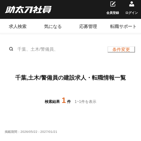
会員登録
ログイン
求人検索
気になる
応募管理
転職サポート
千葉、土木/警備員、
条件変更
千葉,土木/警備員の建設求人・転職情報一覧
1
検索結果
件
1
~
1
件を表示
掲載期間：
2026/05/22
-
2027/01/21