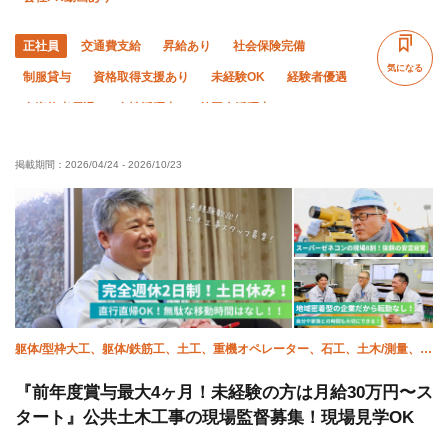
正社員
交通費支給
昇給あり
社会保険完備
気になる
制服貸与
資格取得支援あり
未経験OK
経験者優遇
有資格者優遇
女性活躍中
外国人活躍中
残業月10時間以下
残業ゼロ
夜勤あり
直帰・直行OK
掲載期間：
2026/04/24
-
2026/10/23
土日休み
夏季休暇
年末年始休暇
転勤なし
躯体/型枠大工、躯体/鉄筋工、土工、重機オペレーター、石工、土木/測量、舗
装、水道工事、エクステリア・外構、施工管理(土木)
『前年度賞与最大4ヶ月！未経験の方は月給30万円〜ス
タート』公共土木工事の現場監督募集！現場見学OK