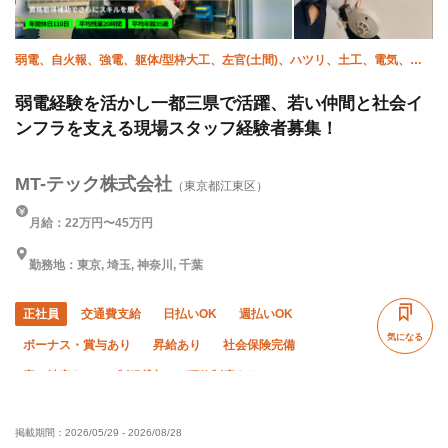
弱電、自火報、強電、躯体/型枠大工、左官(土間)、ハツリ、土工、電気、設
備/雑工、防災（消火栓）
弱電経験を活かし一都三県で活躍、若い仲間と社会イ
ンフラを支える現場スタッフ経験者募集！
MT-テック株式会社
（東京都江東区）
月給：22万円〜45万円
勤務地：東京, 埼玉, 神奈川, 千葉
正社員
交通費支給
日払いOK
週払いOK
気になる
ボーナス・賞与あり
昇給あり
社会保険完備
寮・社宅あり
制服貸与
研修制度あり
資格取得支援あり
禁煙・分煙
経験者優遇
掲載期間：
2026/05/29
-
2026/08/28
有資格者優遇
残業月20時間以下
夜勤あり