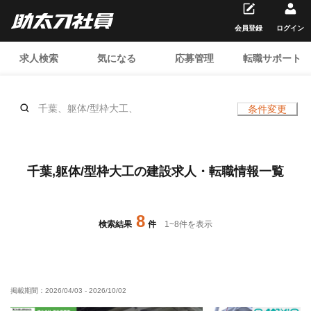
会員登録
ログイン
求人検索
気になる
応募管理
転職サポート
千葉、躯体/型枠大工、
条件変更
千葉,躯体/型枠大工の建設求人・転職情報一覧
8
検索結果
件
1
~
8
件を表示
掲載期間：
2026/04/03
-
2026/10/02