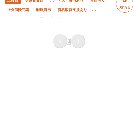
正社員
交通費支給
ボーナス・賞与あり
昇給あり
気になる
社会保険完備
制服貸与
資格取得支援あり
寮・社宅あり
食堂・食事補助あり
未経験OK
経験者優遇
有資格者優遇
女性活躍中
50代以上活躍中
60代以上活躍中
外国人活躍中
1
残業ゼロ
残業月10時間以下
直帰・直行OK
夏季休暇
年末年始休暇
車・バイク通勤OK
転勤なし
土日休み