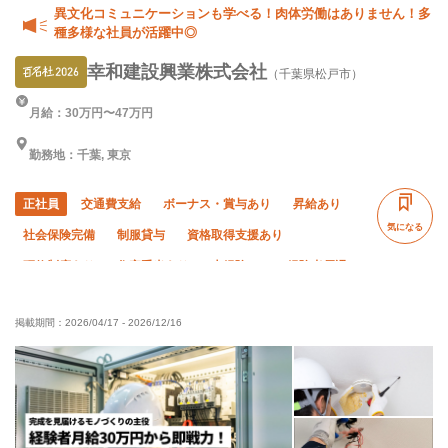
異文化コミュニケーションも学べる！肉体労働はありません！多
種多様な社員が活躍中◎
幸和建設興業株式会社
（千葉県松戸市）
月給：30万円〜47万円
勤務地：千葉, 東京
正社員
交通費支給
ボーナス・賞与あり
昇給あり
気になる
社会保険完備
制服貸与
資格取得支援あり
研修制度あり
住宅手当あり
未経験OK
経験者優遇
有資格者優遇
50代以上活躍中
夜勤あり
土日休み
掲載期間：
2026/04/17
-
2026/12/16
直帰・直行OK
年末年始休暇
車・バイク通勤OK
転勤なし
完全週休二日制
夏季休暇