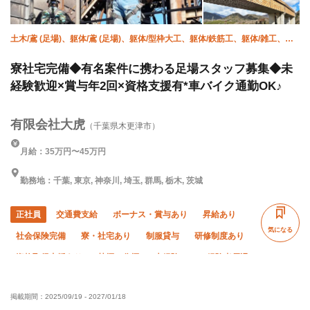
土木/鳶 (足場)、躯体/鳶 (足場)、躯体/型枠大工、躯体/鉄筋工、躯体/雑工、鳶
(重量)、揚重、設備/雑工、橋梁鳶、土木/鳶 (鉄骨)
寮社宅完備◆有名案件に携わる足場スタッフ募集◆未
経験歓迎×賞与年2回×資格支援有*車バイク通勤OK♪
有限会社大虎
（千葉県木更津市）
月給：35万円〜45万円
勤務地：千葉, 東京, 神奈川, 埼玉, 群馬, 栃木, 茨城
正社員
交通費支給
ボーナス・賞与あり
昇給あり
気になる
社会保険完備
寮・社宅あり
制服貸与
研修制度あり
資格取得支援あり
禁煙・分煙
未経験OK
経験者優遇
有資格者優遇
60代以上活躍中
残業月10時間以下
掲載期間：
2025/09/19
-
2027/01/18
夜勤あり
転勤なし
夏季休暇
年末年始休暇