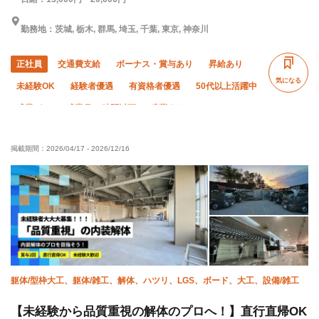
勤務地：茨城, 栃木, 群馬, 埼玉, 千葉, 東京, 神奈川
正社員
交通費支給
ボーナス・賞与あり
昇給あり
気になる
未経験OK
経験者優遇
有資格者優遇
50代以上活躍中
残業ゼロ
残業月10時間以下
夜勤あり
車・バイク通勤OK
転勤なし
社会保険完備
掲載期間：
2026/04/17
-
2026/12/16
食堂・食事補助あり
制服貸与
資格取得支援あり
髪型・髪色自由
躯体/型枠大工、躯体/雑工、解体、ハツリ、LGS、ボード、大工、設備/雑工
【未経験から品質重視の解体のプロへ！】直行直帰OK