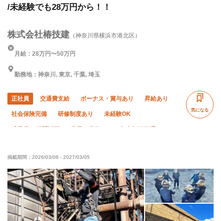
/未経験でも28万円から！！
株式会社椿技建
（神奈川県横浜市港北区）
月給：28万円〜50万円
勤務地：神奈川, 東京, 千葉, 埼玉
正社員
交通費支給
ボーナス・賞与あり
昇給あり
気になる
社会保険完備
研修制度あり
未経験OK
残業月20時間以下
直帰・直行OK
年末年始休暇
掲載期間：
2026/03/06
-
2027/03/05