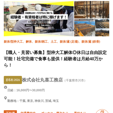
車・バイク通勤OK
躯体/型枠大工、解体、躯体/雑工、土工、躯体/鳶 (足場)、躯体/鳶 (鉄骨)
【職人・見習い募集】型枠大工解体◎休日は自由設定
可能！社宅完備で食事も提供！経験者は月給40万か
ら！
株式会社丸喜工務店
（千葉県市川市）
日給：16,000円〜30,000円
勤務地：千葉, 東京, 神奈川, 茨城, 埼玉