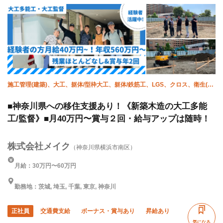
直帰・直行OK
夏季休暇
年末年始休暇
車・バイク通勤OK
転勤なし
施工管理(建築)、大工、躯体/型枠大工、躯体/鉄筋工、LGS、クロス、衛生(水
道)、サイディング、屋根、エクステリア・外構
■神奈川県への移住支援あり！《新築木造の大工多能
工/監督》■月40万円〜賞与２回・給与アップは随時！
株式会社メイク
（神奈川県横浜市南区）
月給：30万円〜60万円
勤務地：茨城, 埼玉, 千葉, 東京, 神奈川
正社員
交通費支給
ボーナス・賞与あり
昇給あり
気になる