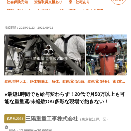
社会保険完備
資格取得支援あり
寮・社宅あり
髪型・髪色自由
制服貸与
経験者優遇
有資格者優遇
未経験OK
残業ゼロ
直帰・直行OK
夏季休暇
掲載期間：
2025/05/23
-
2026/09/22
年末年始休暇
車・バイク通勤OK
転勤なし
躯体/型枠大工、躯体/鉄筋工、解体、躯体/鳶 (足場)、躯体/鳶 (鉄骨)、鳶 (重
量)、揚重、ハツリ、溶接・鍛冶工、鍛治鳶
●最短1時間でも給与変わらず！20代で月50万以上も可
能な重量鳶/未経験OK/多彩な現場で飽きない！
三陽重量工事株式会社
（東京都江戸川区）
日給：13,000円〜20,000円