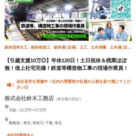
躯体/型枠大工、躯体/鉄筋工、躯体/鳶 (足場)、土工、土木/測量、土木/鳶 (足
場)、土木/鳶 (鉄骨)、土木/型枠大工、土木/鉄筋工、施工管理(土木)
【引越支援10万◎】年休120日！土日祝休＆残業ほぼ
無！借上社宅完備！鉄道等構造物工事の現場作業員！
会社見学を実施中！社内の雰囲気や社員の人柄を肌で感じてくだ
さい◎
株式会社鈴木工務店
（東京都大田区）
月給：21万円〜57万円
勤務地：東京, 神奈川, 千葉, 埼玉
会社PR動画あり