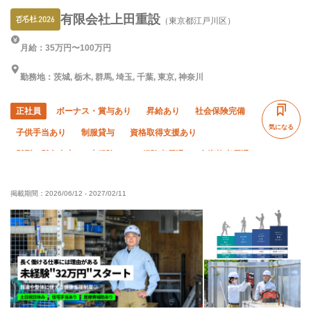
有限会社上田重設
（東京都江戸川区）
月給：35万円〜100万円
勤務地：茨城, 栃木, 群馬, 埼玉, 千葉, 東京, 神奈川
正社員
ボーナス・賞与あり
昇給あり
社会保険完備
気になる
子供手当あり
制服貸与
資格取得支援あり
髪型・髪色自由
未経験OK
経験者優遇
有資格者優遇
残業ゼロ
残業月10時間以下
夏季休暇
年末年始休暇
掲載期間：
2026/06/12
-
2027/02/11
車・バイク通勤OK
転勤なし