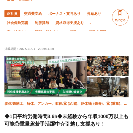
正社員
交通費支給
ボーナス・賞与あり
昇給あり
気になる
社会保険完備
制服貸与
資格取得支援あり
寮・社宅あり
髪型・髪色自由
未経験OK
経験者優遇
有資格者優遇
夏季休暇
年末年始休暇
土日休み
掲載期間：
2025/11/21
-
2026/11/20
車・バイク通勤OK
残業ゼロ
残業月10時間以下
躯体/鉄筋工、解体、アンカー、躯体/鳶 (足場)、躯体/鳶 (鉄骨)、鳶 (重量)、揚
重、空調(ダクト)、空調(冷媒)、溶接・鍛冶工
◆1日平均労働時間3.6h◆未経験から年収1000万以上も
可能◎重量鳶若手活躍中☆引越し支援あり！