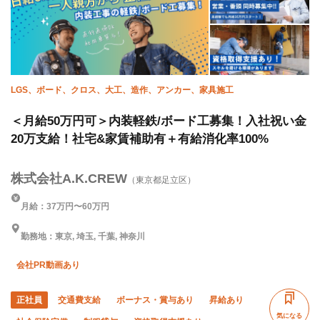
LGS、ボード、クロス、大工、造作、アンカー、家具施工
＜月給50万円可＞内装軽鉄/ボード工募集！入社祝い金
20万支給！社宅&家賃補助有＋有給消化率100%
株式会社A.K.CREW
（東京都足立区）
月給：37万円〜60万円
勤務地：東京, 埼玉, 千葉, 神奈川
会社PR動画あり
正社員
交通費支給
ボーナス・賞与あり
昇給あり
気になる