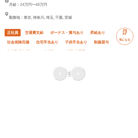
月給：24万円〜40万円
勤務地：東京, 神奈川, 埼玉, 千葉, 茨城
正社員
交通費支給
ボーナス・賞与あり
昇給あり
気になる
社会保険完備
住宅手当あり
子供手当あり
制服貸与
資格取得支援あり
未経験OK
経験者優遇
有資格者優遇
年齢不問
夏季休暇
年末年始休暇
残業ゼロ
残業月10時間以下
車・バイク通勤OK
1
転勤なし