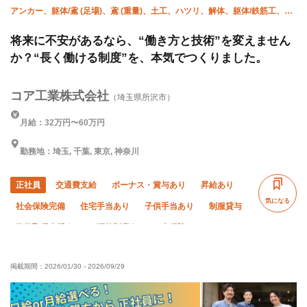
アンカー、躯体/鳶 (足場)、鳶 (重量)、土工、ハツリ、解体、躯体/鉄筋工、躯
体/雑工
将来に不安があるなら、“働き方と技術”を変えません
か？“長く働ける制度”を、本気でつくりました。
コア工業株式会社
（埼玉県所沢市）
月給：32万円〜60万円
勤務地：埼玉, 千葉, 東京, 神奈川
正社員
交通費支給
ボーナス・賞与あり
昇給あり
気になる
社会保険完備
住宅手当あり
子供手当あり
制服貸与
資格取得支援あり
研修制度あり
未経験OK
経験者優遇
有資格者優遇
女性活躍中
直帰・直行OK
掲載期間：
2026/01/30
-
2026/09/29
完全週休二日制
土日休み
夏季休暇
年末年始休暇
転勤なし