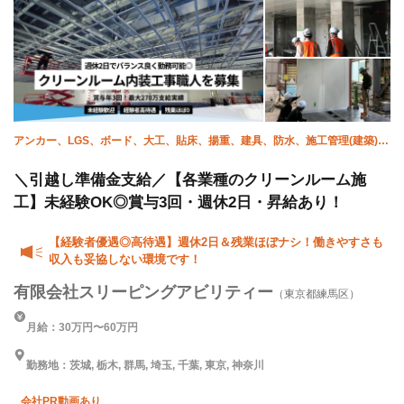
アンカー、LGS、ボード、大工、貼床、揚重、建具、防水、施工管理(建築)、
ALC
＼引越し準備金支給／【各業種のクリーンルーム施
工】未経験OK◎賞与3回・週休2日・昇給あり！
【経験者優遇◎高待遇】週休2日＆残業ほぼナシ！働きやすさも
収入も妥協しない環境です！
有限会社スリーピングアビリティー
（東京都練馬区）
月給：30万円〜60万円
勤務地：茨城, 栃木, 群馬, 埼玉, 千葉, 東京, 神奈川
会社PR動画あり