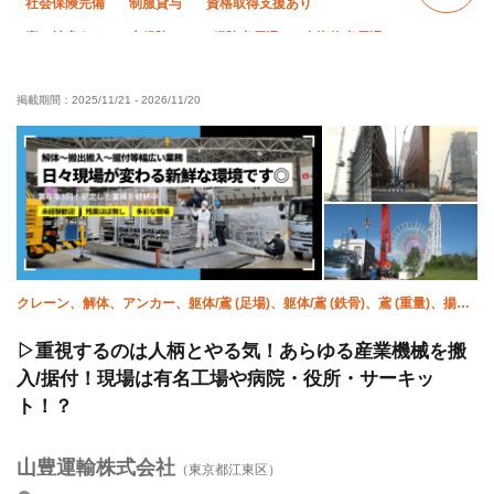
社会保険完備
制服貸与
資格取得支援あり
寮・社宅あり
未経験OK
経験者優遇
有資格者優遇
年齢不問
夜勤あり
直帰・直行OK
夏季休暇
掲載期間：
2025/11/21
-
2026/11/20
年末年始休暇
転勤なし
クレーン、解体、アンカー、躯体/鳶 (足場)、躯体/鳶 (鉄骨)、鳶 (重量)、揚
重、強電、空調(配管)、溶接・鍛冶工
▷重視するのは人柄とやる気！あらゆる産業機械を搬
入/据付！現場は有名工場や病院・役所・サーキッ
ト！？
山豊運輸株式会社
（東京都江東区）