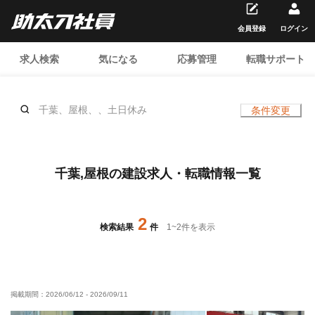
会員登録
ログイン
求人検索
気になる
応募管理
転職サポート
千葉、屋根、、土日休み
条件変更
千葉,屋根の建設求人・転職情報一覧
2
検索結果
件
1
~
2
件を表示
掲載期間：
2026/06/12
-
2026/09/11