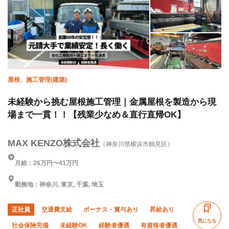
屋根、施工管理(建築)
未経験から挑む屋根施工管理｜金属屋根を製造から現
場まで一貫！！【残業少なめ＆直行直帰OK】
MAX KENZO株式会社
（神奈川県横浜市鶴見区）
月給：26万円〜41万円
勤務地：神奈川, 東京, 千葉, 埼玉
正社員
交通費支給
ボーナス・賞与あり
昇給あり
気になる
社会保険完備
未経験OK
経験者優遇
有資格者優遇