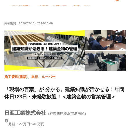
50代以上活躍中
残業月10時間以下
直帰・直行OK
土日休み
夏季休暇
年末年始休暇
転勤なし
掲載期間：
2026/07/10
-
2026/10/09
施工管理(建築)、屋根、ルーバー
「現場の言葉」が 分かる。建築知識が活かせる！年間
休日123日・未経験歓迎！＜建築金物の営業管理＞
日亜工業株式会社
（神奈川県横浜市港南区）
月給：27万円〜40万円