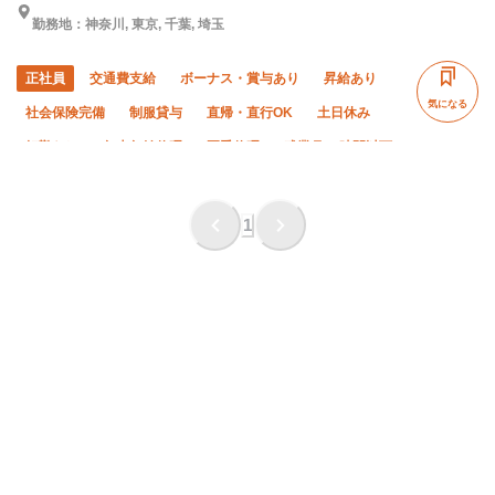
勤務地：神奈川, 東京, 千葉, 埼玉
正社員
交通費支給
ボーナス・賞与あり
昇給あり
気になる
社会保険完備
制服貸与
直帰・直行OK
土日休み
転勤なし
年末年始休暇
夏季休暇
残業月20時間以下
1