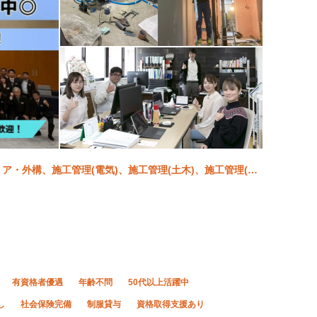
リア・外構、施工管理(電気)、施工管理(土木)、施工管理(建
有資格者優遇
年齢不問
50代以上活躍中
し
社会保険完備
制服貸与
資格取得支援あり