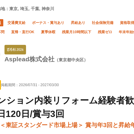
地：東京, 埼玉, 千葉, 神奈川
員
交通費支給
ボーナス・賞与あり
昇給あり
社会保険完備
資格取
不問
直帰・直行OK
夏季休暇
残業月10時間以下
残業ゼロ
年末年始
Asplead株式会社
（東京都中央区）
掲載期間：
2026/07/31
-
2027/03/30
ンション内装リフォーム経験者歓
日120日/賞与3回
＜東証スタンダード市場上場＞ 賞与年3回と昇給年