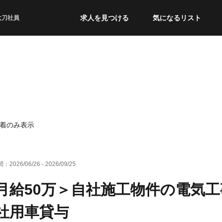
求人を見つける
気になるリスト
太刀社員
着のみ表示
間：
2026/06/26
-
2026/09/25
月給50万＞自社施工物件の電気
社用車貸与