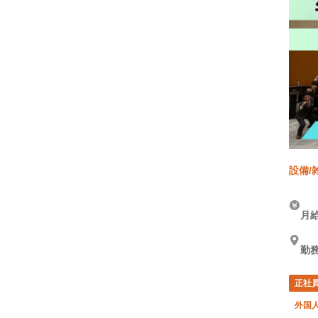
設備/
築)、
月給
勤務
正社
外国