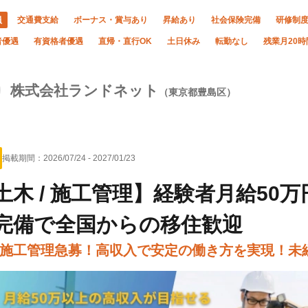
員
交通費支給
ボーナス・賞与あり
昇給あり
社会保険完備
研修制
者優遇
有資格者優遇
直帰・直行OK
土日休み
転勤なし
残業月20
株式会社ランドネット
（東京都豊島区）
掲載期間：
2026/07/24
-
2027/01/23
土木 / 施工管理】経験者月給50万
完備で全国からの移住歓迎
施工管理急募！高収入で安定の働き方を実現！未