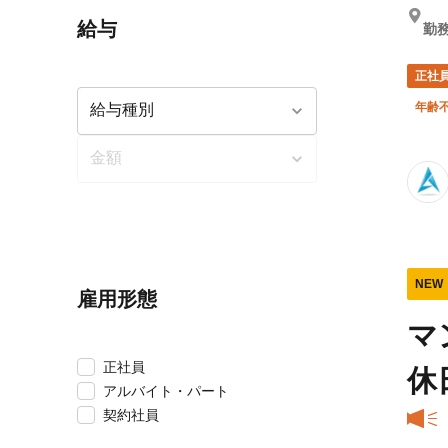
給与
勤務
正社
年齢
NEW
雇用形態
マ
正社員
休
アルバイト・パート
契約社員