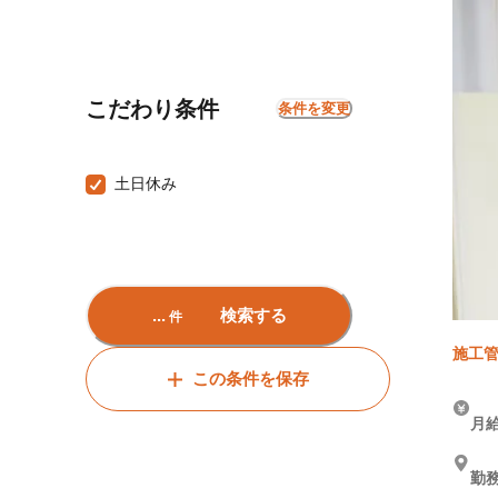
こだわり条件
条件を変更
土日休み
...
検索する
件
施工管
この条件を保存
月給
勤務