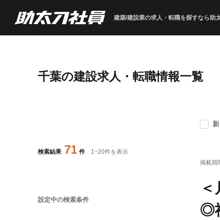
建築/建設業の求人・転職を
探すなら助
千葉の建設求人・転職情報一覧
新
71
検索結果
件
1
~
20
件を表示
掲載期
＜
設定中の検索条件
◎