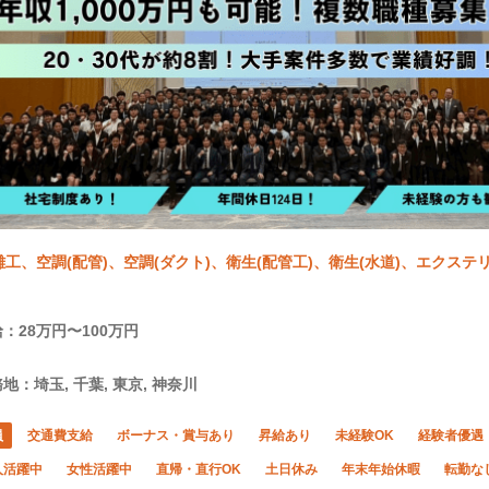
雑工、空調(配管)、空調(ダクト)、衛生(配管工)、衛生(水道)、エクステ
施工管理(管工事)
：28万円〜100万円
地：埼玉, 千葉, 東京, 神奈川
員
交通費支給
ボーナス・賞与あり
昇給あり
未経験OK
経験者優遇
人活躍中
女性活躍中
直帰・直行OK
土日休み
年末年始休暇
転勤な