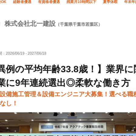
OK
経験者優遇
有資格者優遇
残業月10時間以下
夏季休暇
年末年
株式会社北一建設
（千葉県千葉市若葉区）
間：
2026/06/19
-
2027/06/18
異例の平均年齢33.8歳！】業界
業に9年連続選出◎柔軟な働き方
設備施工管理＆設備エンジニア大募集！選べる職
なし！