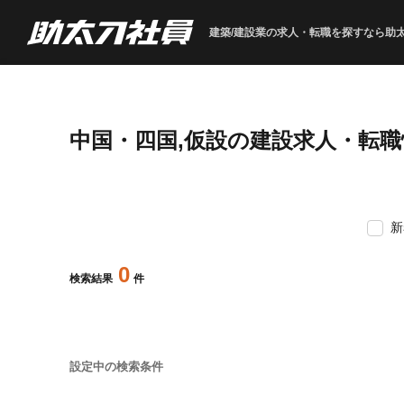
建築/建設業の求人・転職を
探すなら助
中国・四国,仮設の建設求人・転
新
0
検索結果
件
設定中の検索条件