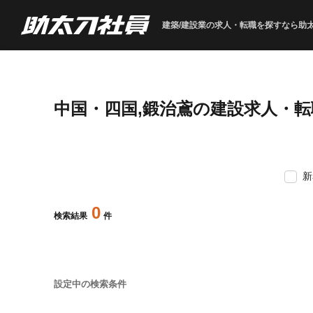
建築/建設業の求人・転職を
探すなら助
中国・四国,鍛治鳶の建設求人・
新
0
検索結果
件
設定中の検索条件