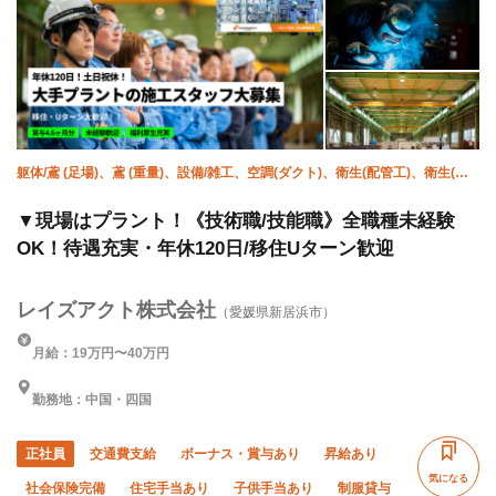
躯体/鳶 (足場)、鳶 (重量)、設備/雑工、空調(ダクト)、衛生(配管工)、衛生(水
道)、溶接・鍛冶工、土木/鳶 (足場)、施工管理(土木)、施工管理(管工事)
▼現場はプラント！《技術職/技能職》全職種未経験
OK！待遇充実・年休120日/移住Uターン歓迎
レイズアクト株式会社
（愛媛県新居浜市）
月給：19万円〜40万円
勤務地：中国・四国
正社員
交通費支給
ボーナス・賞与あり
昇給あり
気になる
社会保険完備
住宅手当あり
子供手当あり
制服貸与