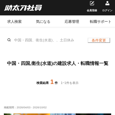
会員登録
ログイン
求人検索
気になる
応募管理
転職サポート
中国・四国、衛生(水道)、、土日休み
条件変更
中国・四国,衛生(水道)の建設求人・転職情報一覧
1
検索結果
件
1
~
1
件を表示
掲載期間：
2026/04/03
-
2026/10/02