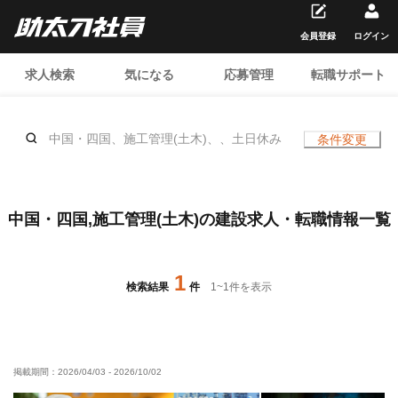
会員登録
ログイン
求人検索
気になる
応募管理
転職サポート
中国・四国、施工管理(土木)、、土日休み
条件変更
中国・四国,施工管理(土木)の建設求人・転職情報一覧
1
検索結果
件
1
~
1
件を表示
掲載期間：
2026/04/03
-
2026/10/02