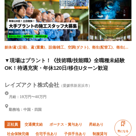
躯体/鳶 (足場)、鳶 (重量)、設備/雑工、空調(ダクト)、衛生(配管工)、衛生(水
道)、溶接・鍛冶工、土木/鳶 (足場)、施工管理(土木)、施工管理(管工事)
▼現場はプラント！《技術職/技能職》全職種未経験
OK！待遇充実・年休120日/移住Uターン歓迎
レイズアクト株式会社
（愛媛県新居浜市）
月給：19万円〜40万円
勤務地：中国・四国
正社員
交通費支給
ボーナス・賞与あり
昇給あり
気になる
社会保険完備
住宅手当あり
子供手当あり
制服貸与