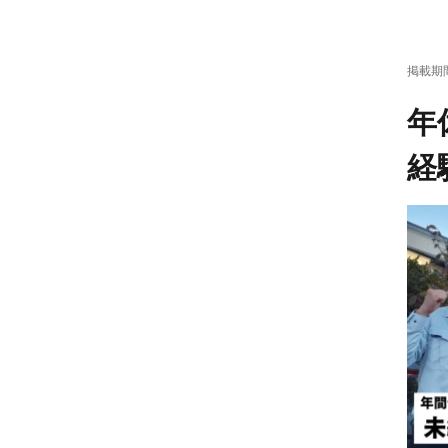
掲載期
年
経