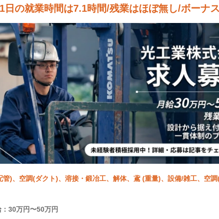
1日の就業時間は7.1時間/残業はほぼ無し/ボーナ
配管)、空調(ダクト)、溶接・鍛冶工、解体、鳶 (重量)、設備/雑工、空調
：30万円〜50万円