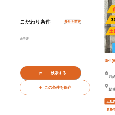
こだわり条件
条件を変更
未設定
衛生(
...
検索する
件
月給
この条件を保存
勤務
正社
資格