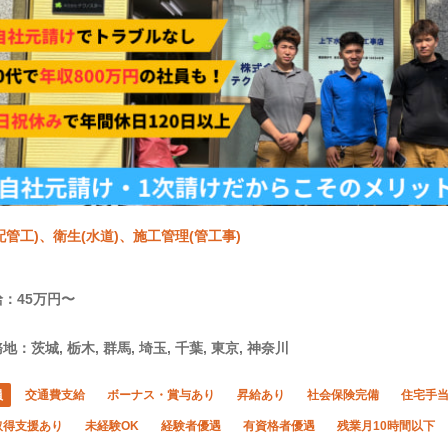
配管工)、衛生(水道)、施工管理(管工事)
：45万円〜
地：茨城, 栃木, 群馬, 埼玉, 千葉, 東京, 神奈川
員
交通費支給
ボーナス・賞与あり
昇給あり
社会保険完備
住宅手
取得支援あり
未経験OK
経験者優遇
有資格者優遇
残業月10時間以下