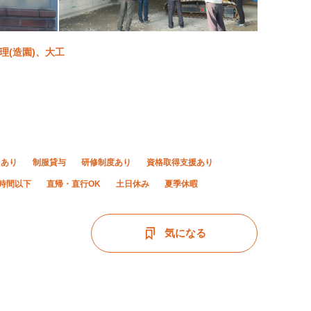
理(造園)、大工
当あり
制服貸与
研修制度あり
資格取得支援あり
0時間以下
直帰・直行OK
土日休み
夏季休暇
気になる