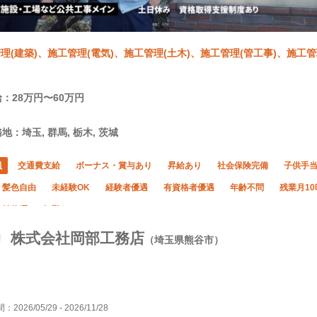
理(建築)、施工管理(電気)、施工管理(土木)、施工管理(管工事)、施工管
：28万円〜60万円
地：埼玉, 群馬, 栃木, 茨城
員
交通費支給
ボーナス・賞与あり
昇給あり
社会保険完備
子供手
・髪色自由
未経験OK
経験者優遇
有資格者優遇
年齢不問
残業月1
年始休暇
転勤なし
株式会社岡部工務店
（埼玉県熊谷市）
間：
2026/05/29
-
2026/11/28