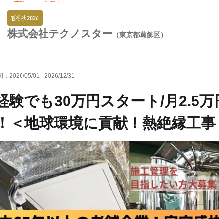
バイク通勤OK
転勤なし
株式会社テクノスター
（東京都葛飾区）
間：
2026/05/01
-
2026/12/31
経験でも30万円スタート/月2.5
！＜地球環境に貢献！熱絶縁工事