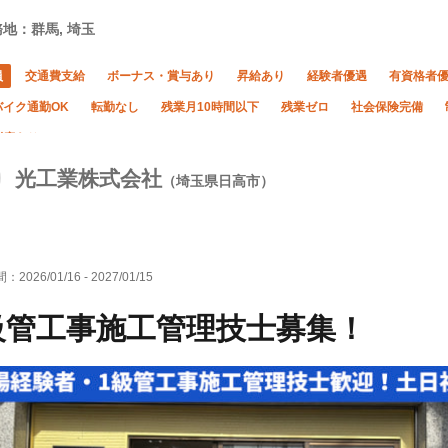
地：群馬, 埼玉
員
交通費支給
ボーナス・賞与あり
昇給あり
経験者優遇
有資格者
バイク通勤OK
転勤なし
残業月10時間以下
残業ゼロ
社会保険完備
制度あり
光工業株式会社
（埼玉県日高市）
間：
2026/01/16
-
2027/01/15
級管工事施工管理技士募集！