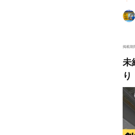
車・
掲載期
未
り