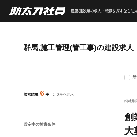
建築/建設業の求人・転職を
探すなら助
群馬,施工管理(管工事)の建設求
新
6
検索結果
件
1
~
6
件を表示
掲載期
創
設定中の検索条件
大