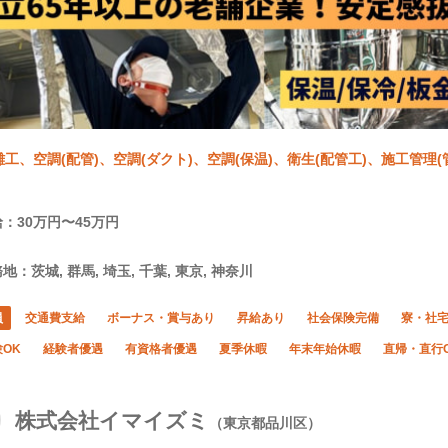
雑工、空調(配管)、空調(ダクト)、空調(保温)、衛生(配管工)、施工管理(
：30万円〜45万円
地：茨城, 群馬, 埼玉, 千葉, 東京, 神奈川
員
交通費支給
ボーナス・賞与あり
昇給あり
社会保険完備
寮・社
OK
経験者優遇
有資格者優遇
夏季休暇
年末年始休暇
直帰・直行
株式会社イマイズミ
（東京都品川区）