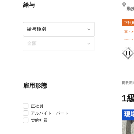
給与
勤務
正社
車・
研修
掲載期
雇用形態
1
正社員
アルバイト・パート
契約社員