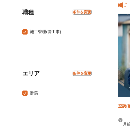
職種
条件を変更
施工管理(管工事)
エリア
条件を変更
群馬
空調(
事)
月給