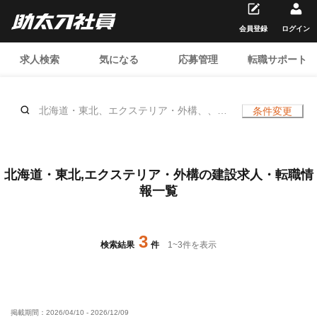
会員登録
ログイン
求人検索
気になる
応募管理
転職サポート
北海道・東北、エクステリア・外構、、年
条件変更
齢不問
北海道・東北,エクステリア・外構の建設求人・転職情
報一覧
3
検索結果
件
1
~
3
件を表示
掲載期間：
2026/04/10
-
2026/12/09