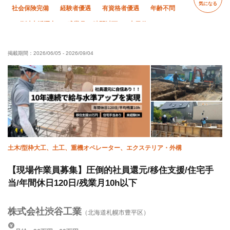
気になる
社会保険完備
経験者優遇
有資格者優遇
年齢不問
60代以上活躍中
残業月20時間以下
土日休み
車・バイク通勤OK
転勤なし
掲載期間：
2026/06/05
-
2026/09/04
土木/型枠大工、土工、重機オペレーター、エクステリア・外構
【現場作業員募集】圧倒的社員還元/移住支援/住宅手
当/年間休日120日/残業月10h以下
株式会社渋谷工業
（北海道札幌市豊平区）