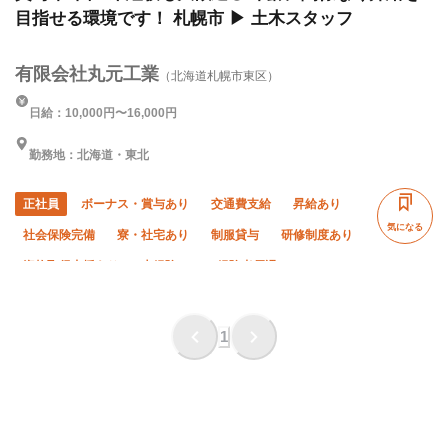
目指せる環境です！ 札幌市 ▶︎ 土木スタッフ
有限会社丸元工業
（北海道札幌市東区）
日給：10,000円〜16,000円
勤務地：北海道・東北
正社員
ボーナス・賞与あり
交通費支給
昇給あり
気になる
社会保険完備
寮・社宅あり
制服貸与
研修制度あり
資格取得支援あり
未経験OK
経験者優遇
有資格者優遇
年齢不問
外国人活躍中
残業月20時間以下
直帰・直行OK
夏季休暇
1
年末年始休暇
車・バイク通勤OK