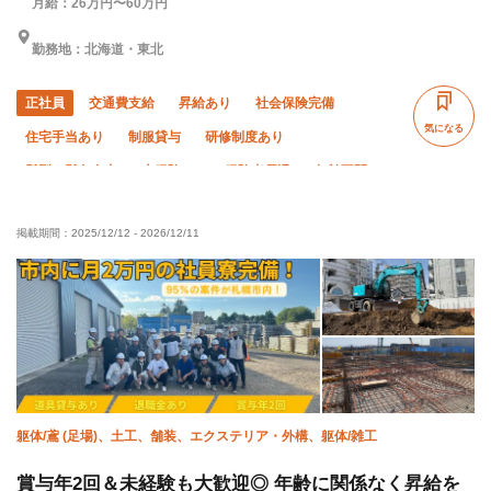
月給：26万円〜60万円
勤務地：北海道・東北
正社員
交通費支給
昇給あり
社会保険完備
気になる
住宅手当あり
制服貸与
研修制度あり
髪型・髪色自由
未経験OK
経験者優遇
年齢不問
外国人活躍中
残業月10時間以下
土日休み
夏季休暇
掲載期間：
2025/12/12
-
2026/12/11
年末年始休暇
車・バイク通勤OK
転勤なし
躯体/鳶 (足場)、土工、舗装、エクステリア・外構、躯体/雑工
賞与年2回＆未経験も大歓迎◎ 年齢に関係なく昇給を