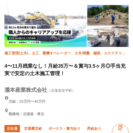
施工管理(土木)、土工、重機オペレーター、土木/測量、舗装、エクステリ
ア・外構
4〜11月残業なし！月給35万〜＆賞与3.5ヶ月◎手当充
実で安定の土木施工管理！
瀧本産業株式会社
（北海道安平町）
月給：25万円〜40万円
勤務地：北海道・東北
正社員
交通費支給
ボーナス・賞与あり
昇給あり