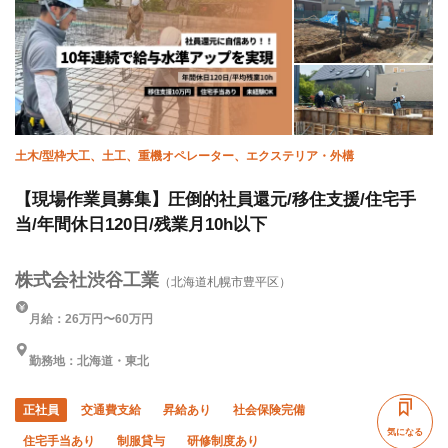
土木/型枠大工、土工、重機オペレーター、エクステリア・外構
【現場作業員募集】圧倒的社員還元/移住支援/住宅手
当/年間休日120日/残業月10h以下
株式会社渋谷工業
（北海道札幌市豊平区）
月給：26万円〜60万円
勤務地：北海道・東北
正社員
交通費支給
昇給あり
社会保険完備
気になる
住宅手当あり
制服貸与
研修制度あり