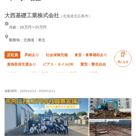
大西基礎工業株式会社
（北海道北広島市）
月給：28万円〜35万円
勤務地：北海道・東北
正社員
昇給あり
社会保険完備
食堂・食事補助あり
気になる
資格取得支援あり
ピアス・ネイルOK
髪型・髪色自由
未経験OK
経験者優遇
有資格者優遇
年齢不問
50代以上活躍中
60代以上活躍中
直帰・直行OK
掲載期間：
2025/12/12
-
2026/12/11
車・バイク通勤OK
転勤なし