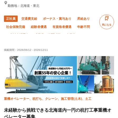
勤務地：北海道・東北
正社員
交通費支給
ボーナス・賞与あり
昇給あり
気になる
社会保険完備
経験者優遇
有資格者優遇
年齢不問
60代以上活躍中
残業月20時間以下
土日休み
車・バイク通勤OK
転勤なし
掲載期間：
2026/06/12
-
2026/12/11
重機オペレーター、杭打ち、クレーン、施工管理(土木)、土工
未経験から挑戦できる北海道内一円の杭打工事重機オ
ペレーター募集