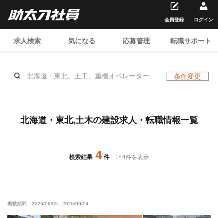
会員登録
ログイン
求人検索
気になる
応募管理
転職サポート
北海道・東北、土工、重機オペレーター、
条件変更
電気、インターロッキング、石工、土木/測
量、造園、杭打ち、舗装、土木/警備員、水
道工事、エクステリア・外構、土木/鳶 (足
場)、土木/鳶 (鉄骨)、鍛治鳶、橋梁鳶、土
北海道・東北,土木の建設求人・転職情報一覧
木/型枠大工、土木/鉄筋工、、年齢不問
4
検索結果
件
1
~
4
件を表示
掲載期間：
2026/06/05
-
2026/09/04