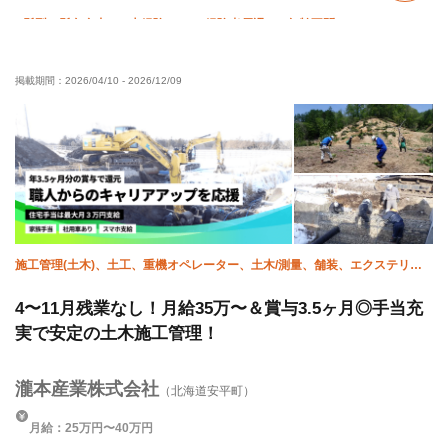
髪型・髪色自由
未経験OK
経験者優遇
年齢不問
外国人活躍中
残業月10時間以下
土日休み
夏季休暇
掲載期間：
2026/04/10
-
2026/12/09
年末年始休暇
車・バイク通勤OK
転勤なし
施工管理(土木)、土工、重機オペレーター、土木/測量、舗装、エクステリ
ア・外構
4〜11月残業なし！月給35万〜＆賞与3.5ヶ月◎手当充
実で安定の土木施工管理！
瀧本産業株式会社
（北海道安平町）
月給：25万円〜40万円