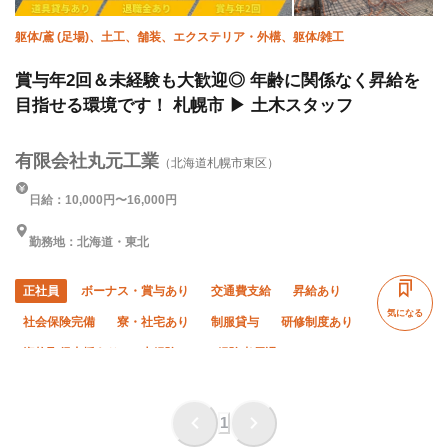
躯体/鳶 (足場)、土工、舗装、エクステリア・外構、躯体/雑工
賞与年2回＆未経験も大歓迎◎ 年齢に関係なく昇給を
目指せる環境です！ 札幌市 ▶︎ 土木スタッフ
有限会社丸元工業
（北海道札幌市東区）
日給：10,000円〜16,000円
勤務地：北海道・東北
正社員
ボーナス・賞与あり
交通費支給
昇給あり
気になる
社会保険完備
寮・社宅あり
制服貸与
研修制度あり
資格取得支援あり
未経験OK
経験者優遇
有資格者優遇
年齢不問
外国人活躍中
残業月20時間以下
直帰・直行OK
夏季休暇
1
年末年始休暇
車・バイク通勤OK