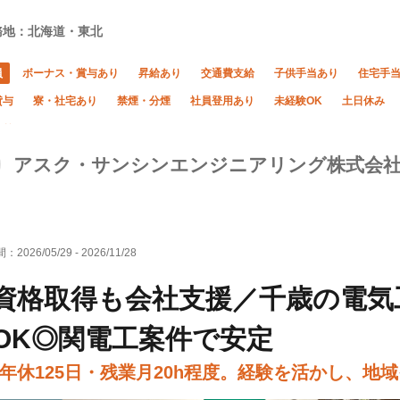
務地：北海道・東北
員
ボーナス・賞与あり
昇給あり
交通費支給
子供手当あり
住宅手
貸与
寮・社宅あり
禁煙・分煙
社員登用あり
未経験OK
土日休み
あり
アスク・サンシンエンジニアリング株式会
間：
2026/05/29
-
2026/11/28
資格取得も会社支援／千歳の電気
OK◎関電工案件で安定
年休125日・残業月20h程度。経験を活かし、地