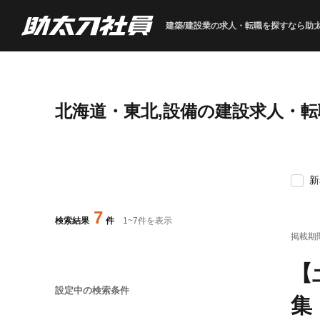
建築/建設業の求人・転職を
探すなら助
北海道・東北,設備の建設求人・
新
7
検索結果
件
1
~
7
件を表示
掲載期
【
設定中の検索条件
集