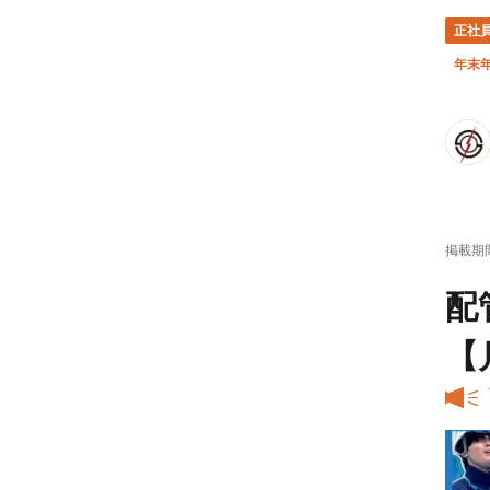
正社
年末
掲載期
配
【