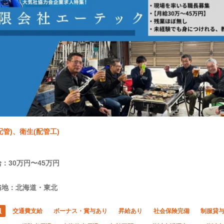
配管)、衛生(配管工)
：30万円〜45万円
務地：北海道・東北
員
交通費支給
ボーナス・賞与あり
昇給あり
社会保険完備
制服貸