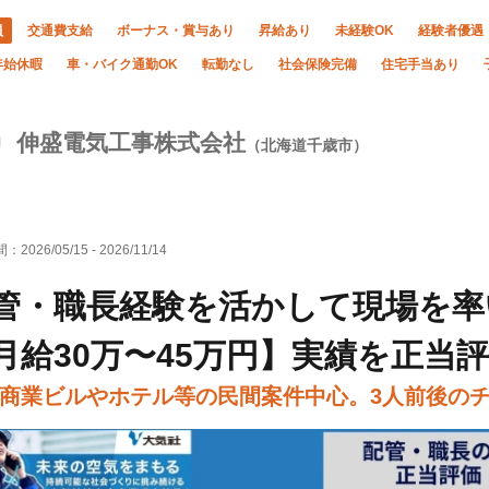
員
交通費支給
ボーナス・賞与あり
昇給あり
未経験OK
経験者優遇
年始休暇
車・バイク通勤OK
転勤なし
社会保険完備
住宅手当あり
伸盛電気工事株式会社
（北海道千歳市）
間：
2026/05/15
-
2026/11/14
管・職長経験を活かして現場を率
月給30万〜45万円】実績を正当
商業ビルやホテル等の民間案件中心。3人前後の