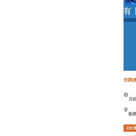
空調(
月給
勤
正社