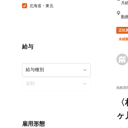
月給
北海道・東北
勤
正社
未経験
給与
掲載期
〈
ヶ
雇用形態