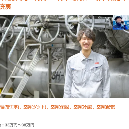
充実
理(管工事)、空調(ダクト)、空調(保温)、空調(冷媒)、空調(配管)
：33万円〜38万円