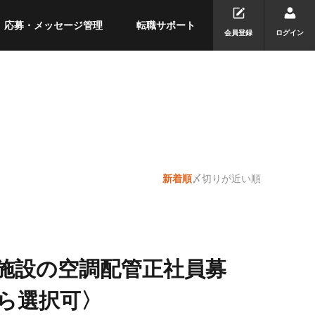
応募・メッセージ管理
転職サポート
会員登録
ログイン
新着順
〆切りが近い順
型施設の空調配管正社員募
ら選択可〉