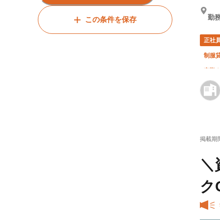
勤
この条件を保存
正社
制服
夜勤
掲載期
＼
ク