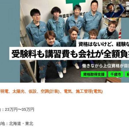
弱電、太陽光、仮設、空調(計装)、電気、施工管理(電気)
：23万円〜35万円
務地：北海道・東北