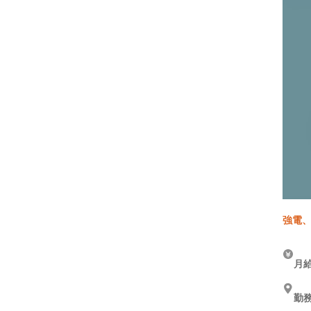
強電、
月給
勤