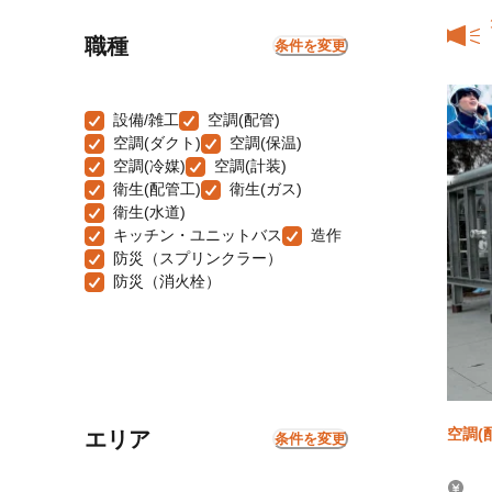
職種
条件を変更
設備/雑工
空調(配管)
空調(ダクト)
空調(保温)
空調(冷媒)
空調(計装)
衛生(配管工)
衛生(ガス)
衛生(水道)
キッチン・ユニットバス
造作
防災（スプリンクラー）
防災（消火栓）
空調(
エリア
条件を変更