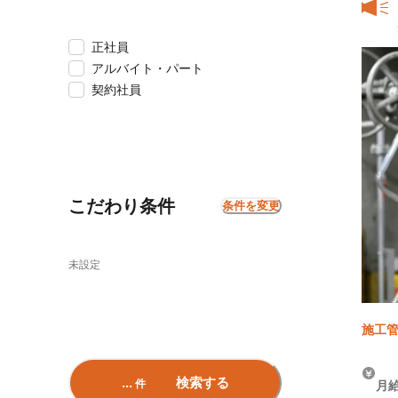
正社員
アルバイト・パート
契約社員
こだわり条件
条件を変更
未設定
施工管
...
検索する
件
月給