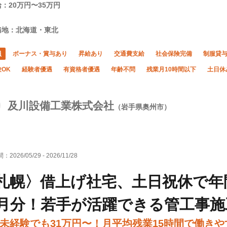
：20万円〜35万円
務地：北海道・東北
員
ボーナス・賞与あり
昇給あり
交通費支給
社会保険完備
制服貸
OK
経験者優遇
有資格者優遇
年齢不問
残業月10時間以下
土日休
及川設備工業株式会社
（岩手県奥州市）
間：
2026/05/29
-
2026/11/28
札幌〉借上げ社宅、土日祝休で年間
月分！若手が活躍できる管工事施
未経験でも31万円〜！月平均残業15時間で働き