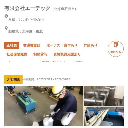
有限会社エーテック
（北海道石狩市）
月給：30万円〜45万円
勤務地：北海道・東北
正社員
交通費支給
ボーナス・賞与あり
昇給あり
気になる
社会保険完備
制服貸与
資格取得支援あり
ピアス・ネイルOK
髪型・髪色自由
未経験OK
経験者優遇
有資格者優遇
年齢不問
50代以上活躍中
〆切間近
掲載期間：
2025/12/19
-
2026/08/18
60代以上活躍中
残業月10時間以下
車・バイク通勤OK
転勤なし