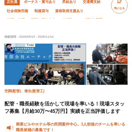
正社員
ボーナス・賞与あり
昇給あり
交通費支給
気になる
社会保険完備
制服貸与
資格取得支援あり
禁煙・分煙
髪型・髪色自由
未経験OK
経験者優遇
有資格者優遇
年齢不問
残業月10時間以下
土日休み
掲載期間：
2026/05/15
-
2026/11/14
年末年始休暇
夏季休暇
転勤なし
空調(配管)、衛生(配管工)
配管・職長経験を活かして現場を率いる！現場スタッ
フ募集【月給30万〜45万円】実績を正当評価します
商業ビルやホテル等の民間案件中心。3人前後のチームを率いる
職長候補の募集です！