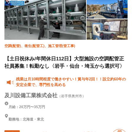
空調(配管)、衛生(配管工)、施工管理(管工事)
【土日祝休み/年間休日112日】大型施設の空調配管正
社員募集！転勤なし〈岩手・仙台・埼玉から選択可〉
残業は月10時間程度で働きやすい！賞与年2回！！設立約60年の
安定企業で、専門性を高める
及川設備工業株式会社
（岩手県奥州市）
月給：20万円〜35万円
勤務地：北海道・東北