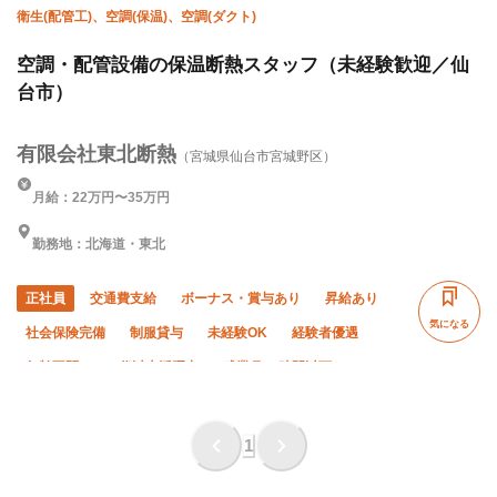
衛生(配管工)、空調(保温)、空調(ダクト)
空調・配管設備の保温断熱スタッフ（未経験歓迎／仙
台市）
有限会社東北断熱
（宮城県仙台市宮城野区）
月給：22万円〜35万円
勤務地：北海道・東北
正社員
交通費支給
ボーナス・賞与あり
昇給あり
気になる
社会保険完備
制服貸与
未経験OK
経験者優遇
年齢不問
50代以上活躍中
残業月10時間以下
残業月20時間以下
土日休み
夏季休暇
年末年始休暇
車・バイク通勤OK
1