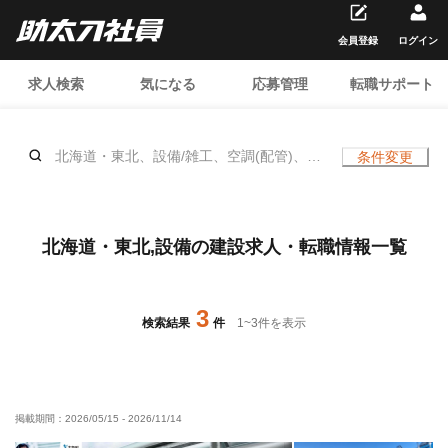
会員登録
ログイン
求人検索
気になる
応募管理
転職サポート
北海道・東北、設備/雑工、空調(配管)、空
条件変更
調(ダクト)、空調(保温)、空調(冷媒)、空調
(計装)、衛生(配管工)、衛生(ガス)、衛生
(水道)、キッチン・ユニットバス、造作、
防災（スプリンクラー）、防災（消火
北海道・東北,設備の建設求人・転職情報一覧
栓）、、年齢不問
3
検索結果
件
1
~
3
件を表示
掲載期間：
2026/05/15
-
2026/11/14