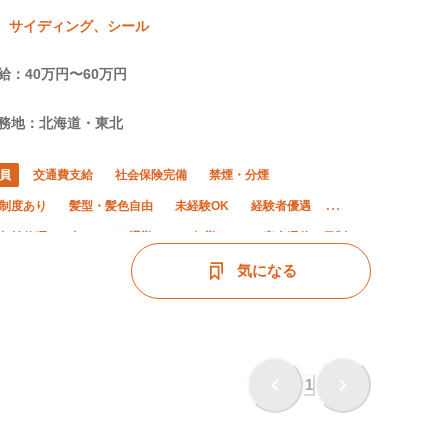
、サイディング、シール
給：40万円〜60万円
務地：北海道・東北
員
交通費支給
社会保険完備
禁煙・分煙
制度あり
髪型・髪色自由
未経験OK
経験者優遇
年始休暇
車・バイク通勤OK
転勤なし
完全週休二日制
休暇
気になる
1