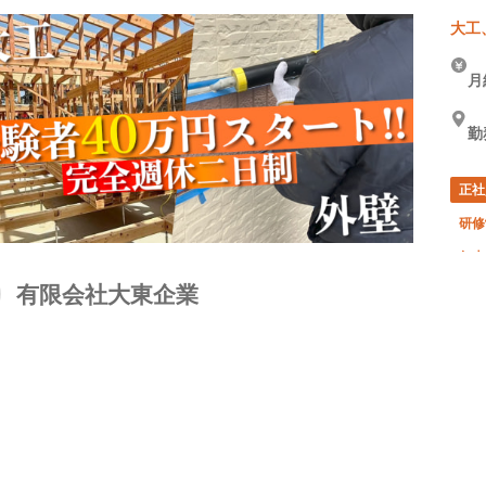
大工
月
勤
正社
研修
年末
有限会社大東企業
夏季