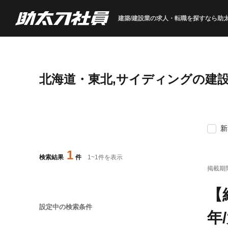
建築/建設業の求人・転職を
探すなら助
北海道・東北,サイディングの建
新
1
検索結果
件
1
~
1
件を表示
掲載期
【
設定中の検索条件
年