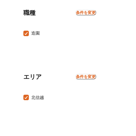
職種
条件を変更
造園
エリア
条件を変更
北信越