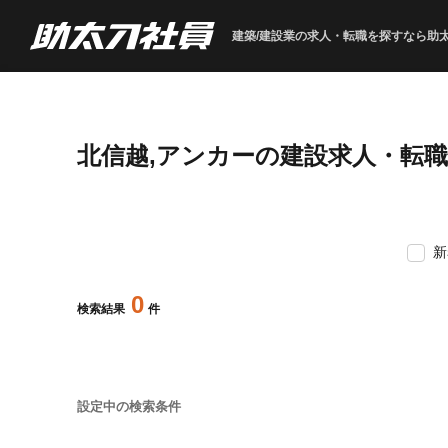
建築/建設業の求人・転職を
探すなら助
北信越,アンカーの建設求人・転
新
0
検索結果
件
設定中の検索条件