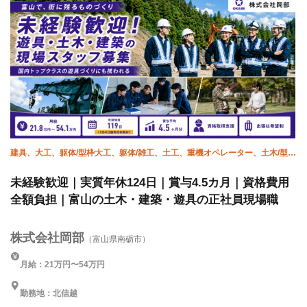
建具、大工、躯体/型枠大工、躯体/雑工、土工、重機オペレーター、土木/型枠
大工
未経験歓迎｜実質年休124日｜賞与4.5カ月｜資格費用
全額負担｜富山の土木・建築・遊具の正社員現場職
株式会社岡部
（富山県南砺市）
月給：21万円〜54万円
勤務地：北信越