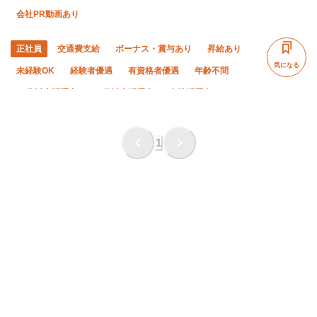
会社PR動画あり
正社員
交通費支給
ボーナス・賞与あり
昇給あり
気になる
未経験OK
経験者優遇
有資格者優遇
年齢不問
50代以上活躍中
60代以上活躍中
女性活躍中
残業月20時間以下
直帰・直行OK
土日休み
完全週休二日制
夏季休暇
年末年始休暇
1
車・バイク通勤OK
転勤なし
社会保険完備
食堂・食事補助あり
制服貸与
研修制度あり
資格取得支援あり
社員登用あり