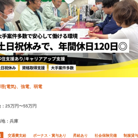
理(電気)、強電、弱電
：25万円〜55万円
務地：兵庫
員
交通費支給
ボーナス・賞与あり
昇給あり
社会保険完備
制服貸