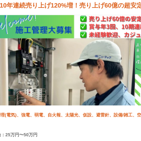
10年連続売り上げ120%増！売り上げ60億の超安
理(電気)、強電、弱電、自火報、太陽光、仮設、避雷針、設備/雑工、空調
：25万円〜50万円