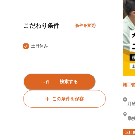
こだわり条件
条件を変更
土日休み
...
検索する
件
施工管
この条件を保存
月給
勤
正社