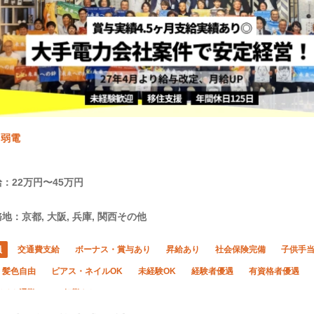
、弱電
：22万円〜45万円
地：京都, 大阪, 兵庫, 関西その他
員
交通費支給
ボーナス・賞与あり
昇給あり
社会保険完備
子供手
・髪色自由
ピアス・ネイルOK
未経験OK
経験者優遇
有資格者優遇
バイク通勤OK
転勤なし