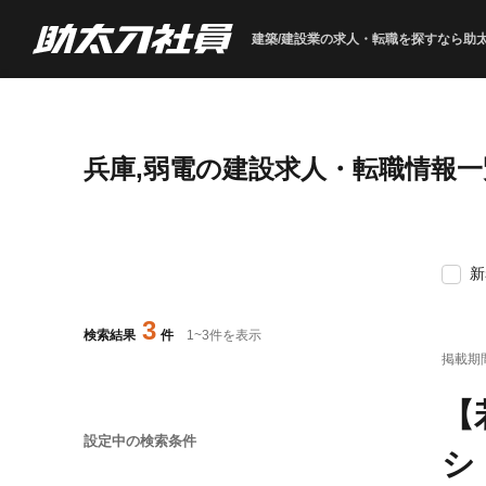
建築/建設業の求人・転職を
探すなら助
兵庫,弱電の建設求人・転職情報一
新
3
検索結果
件
1
~
3
件を表示
掲載期
【
設定中の検索条件
シ