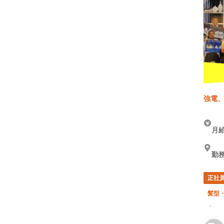
強電
月給
勤務
正社
髪型
車・