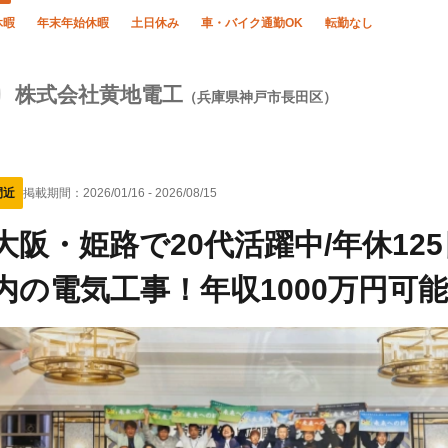
休暇
年末年始休暇
土日休み
車・バイク通勤OK
転勤なし
株式会社黄地電工
（兵庫県神戸市長田区）
間近
掲載期間：
2026/01/16
-
2026/08/15
大阪・姫路で20代活躍中/年休12
内の電気工事！年収1000万円可能