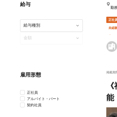
給与
勤務
正社
未経験
車・
掲載期
雇用形態
《
正社員
能
アルバイト・パート
契約社員