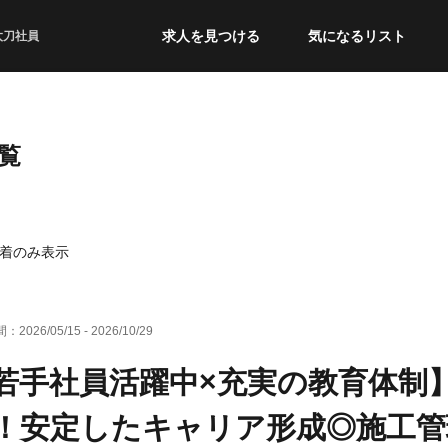
求人を見つける
気になるリスト
太刀社員
覧
着のみ表示
間：
2026/05/15
-
2026/10/29
若手社員活躍中×充実の教育体制
！安定したキャリア形成◎施工管