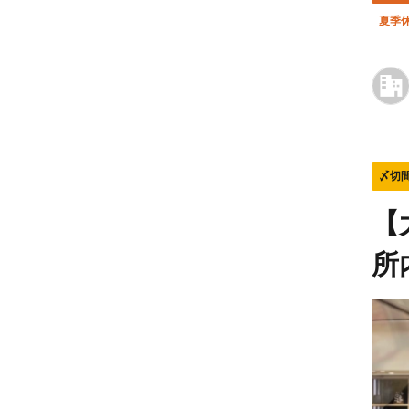
夏季
〆切
【
所