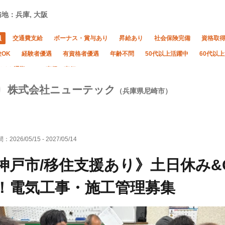
地：兵庫, 大阪
員
交通費支給
ボーナス・賞与あり
昇給あり
社会保険完備
資格取
OK
経験者優遇
有資格者優遇
年齢不問
50代以上活躍中
60代以
バイク通勤OK
直帰・直行OK
株式会社ニューテック
（兵庫県尼崎市）
間：
2026/05/15
-
2027/05/14
神戸市/移住支援あり》土日休み
！電気工事・施工管理募集