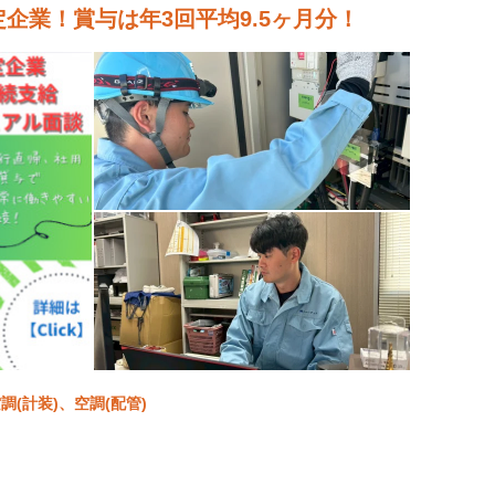
定企業！賞与は年3回平均9.5ヶ月分！
(計装)、空調(配管)