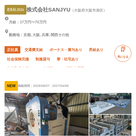
株式会社SANJYU
（大阪府大阪市港区）
月給：37万円〜70万円
勤務地：京都, 大阪, 兵庫, 関西その他
正社員
交通費支給
ボーナス・賞与あり
昇給あり
気になる
社会保険完備
制服貸与
寮・社宅あり
資格取得支援あり
未経験OK
経験者優遇
有資格者優遇
女性活躍中
残業ゼロ
NEW
掲載期間：
2026/08/07
-
2027/04/06
残業月10時間以下
夏季休暇
年末年始休暇
車・バイク通勤OK
転勤なし