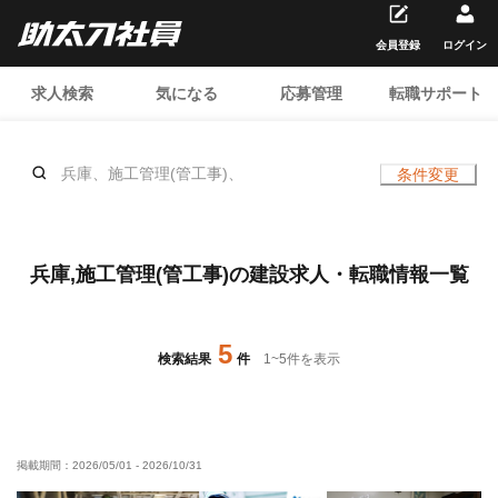
会員登録
ログイン
求人検索
気になる
応募管理
転職サポート
兵庫、施工管理(管工事)、
条件変更
兵庫,施工管理(管工事)の建設求人・転職情報一覧
5
検索結果
件
1
~
5
件を表示
掲載期間：
2026/05/01
-
2026/10/31