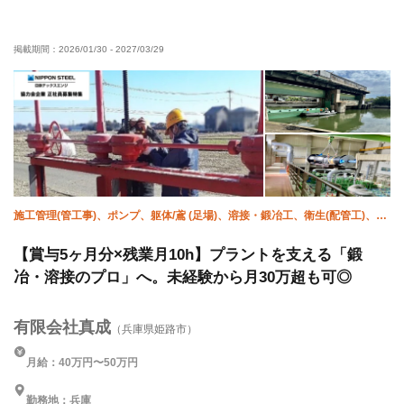
外国人活躍中
直帰・直行OK
土日休み
夏季休暇
掲載期間：
2026/01/30
-
2027/03/29
年末年始休暇
車・バイク通勤OK
転勤なし
残業月10時間以下
施工管理(管工事)、ポンプ、躯体/鳶 (足場)、溶接・鍛冶工、衛生(配管工)、設
備/雑工、土木/測量、鍛治鳶
【賞与5ヶ月分×残業月10h】プラントを支える「鍛
冶・溶接のプロ」へ。未経験から月30万超も可◎
有限会社真成
（兵庫県姫路市）
月給：40万円〜50万円
勤務地：兵庫