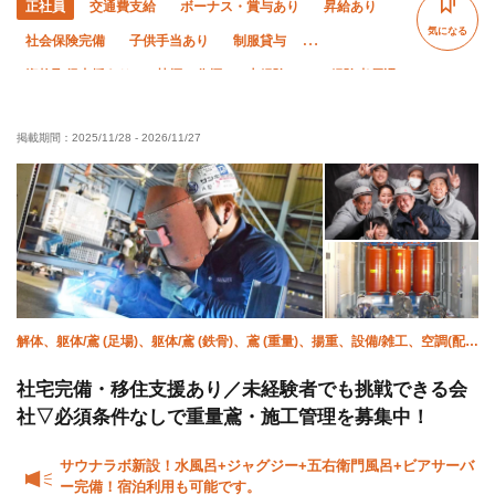
正社員
交通費支給
ボーナス・賞与あり
昇給あり
気になる
社会保険完備
子供手当あり
制服貸与
資格取得支援あり
禁煙・分煙
未経験OK
経験者優遇
有資格者優遇
夏季休暇
年末年始休暇
掲載期間：
2025/11/28
-
2026/11/27
車・バイク通勤OK
転勤なし
解体、躯体/鳶 (足場)、躯体/鳶 (鉄骨)、鳶 (重量)、揚重、設備/雑工、空調(配
管)、溶接・鍛冶工、鍛治鳶、施工管理(管工事)
社宅完備・移住支援あり／未経験者でも挑戦できる会
社▽必須条件なしで重量鳶・施工管理を募集中！
サウナラボ新設！水風呂+ジャグジー+五右衛門風呂+ビアサーバ
ー完備！宿泊利用も可能です。