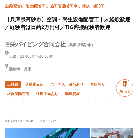
空調(配管)、衛生(配管工)、施工管理(管工事)、溶接・鍛冶工
【兵庫県高砂市】空調・衛生設備配管工｜未経験歓迎
／経験者は日給2万円可／TIG溶接経験者歓迎
百栄パイピング合同会社
（兵庫県高砂市）
日給：13,000円〜20,000円
勤務地：兵庫
正社員
交通費支給
ボーナス・賞与あり
昇給あり
気になる
社会保険完備
住宅手当あり
制服貸与
資格取得支援あり
ピアス・ネイルOK
髪型・髪色自由
禁煙・分煙
未経験OK
経験者優遇
有資格者優遇
掲載期間：
2026/03/13
-
2027/03/12
年齢不問
残業月10時間以下
直帰・直行OK
車・バイク通勤OK