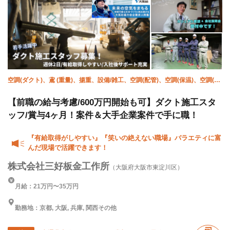
空調(ダクト)、鳶 (重量)、揚重、設備/雑工、空調(配管)、空調(保温)、空調(冷
媒)、屋根、溶接・鍛冶工、施工管理(管工事)
【前職の給与考慮/600万円開始も可】ダクト施工スタ
ッフ/賞与4ヶ月！案件＆大手企業案件で手に職！
『有給取得がしやすい』『笑いの絶えない職場』バラエティに富
んだ現場で活躍できます！
株式会社三好板金工作所
（大阪府大阪市東淀川区）
月給：21万円〜35万円
勤務地：京都, 大阪, 兵庫, 関西その他