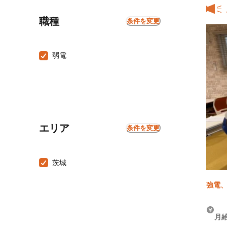
職種
条件を変更
弱電
エリア
条件を変更
茨城
強電、
月給