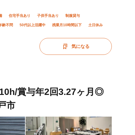
備
住宅手当あり
子供手当あり
制服貸与
年齢不問
50代以上活躍中
残業月10時間以下
土日休み
気になる
h/賞与年2回3.27ヶ月◎
戸市