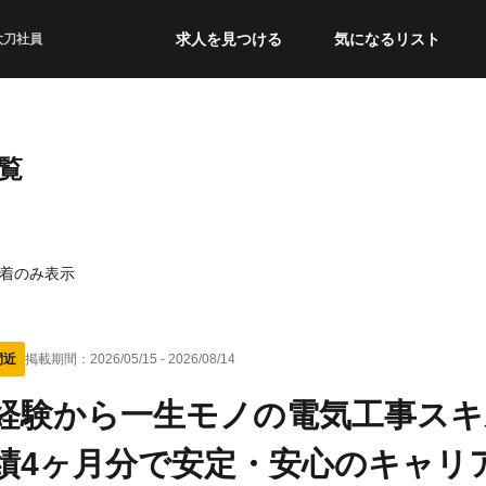
求人を見つける
気になるリスト
太刀社員
覧
着のみ表示
間近
掲載期間：
2026/05/15
-
2026/08/14
経験から一生モノの電気工事スキ
績4ヶ月分で安定・安心のキャリ