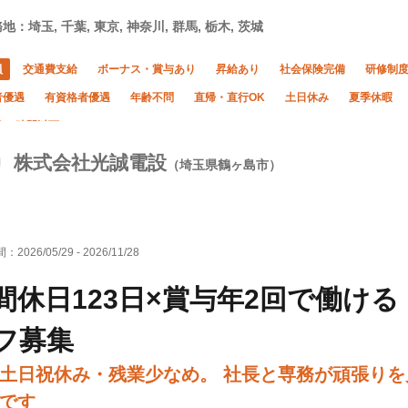
地：埼玉, 千葉, 東京, 神奈川, 群馬, 栃木, 茨城
員
交通費支給
ボーナス・賞与あり
昇給あり
社会保険完備
研修制
者優遇
有資格者優遇
年齢不問
直帰・直行OK
土日休み
夏季休暇
20時間以下
株式会社光誠電設
（埼玉県鶴ヶ島市）
間：
2026/05/29
-
2026/11/28
間休日123日×賞与年2回で働け
フ募集
土日祝休み・残業少なめ。 社長と専務が頑張りを
です