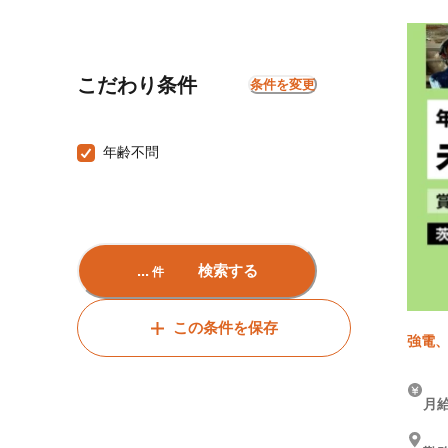
こだわり条件
条件を変更
年齢不問
...
検索する
件
この条件を保存
強電
月給