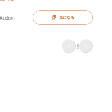
気になる
県日立市）
1