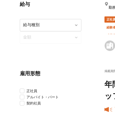
給与
勤務
正社
経験
残業月
掲載期
雇用形態
年
正社員
ッ
アルバイト・パート
契約社員