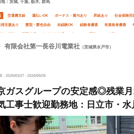
地：茨城, 千葉, 栃木, 群馬
員
交通費支給
週払いOK
ボーナス・賞与あり
昇給あり
社会保険完
取得支援あり
髪型・髪色自由
未経験OK
経験者優遇
有資格者優遇
週休二日制
夏季休暇
年末年始休暇
車・バイク通勤OK
転勤なし
有限会社第一長谷川電業社
（茨城県水戸市）
間：
2026/03/27
-
2026/09/26
京ガスグループの安定感◎残業月10
気工事士歓迎勤務地：日立市・水