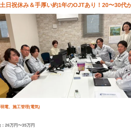
土日祝休み＆手厚い約1年のOJTあり！20〜30
弱電、施工管理(電気)
：26万円〜35万円