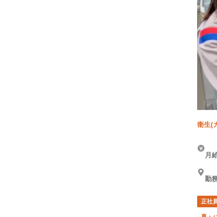
衛生(
月給
勤
正社
車・