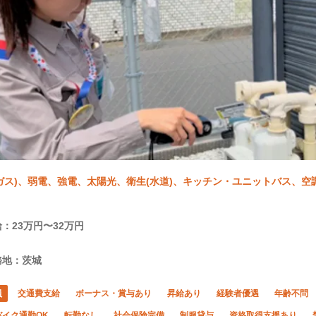
ガス)、弱電、強電、太陽光、衛生(水道)、キッチン・ユニットバス、空調
：23万円〜32万円
務地：茨城
員
交通費支給
ボーナス・賞与あり
昇給あり
経験者優遇
年齢不問
バイク通勤OK
転勤なし
社会保険完備
制服貸与
資格取得支援あり