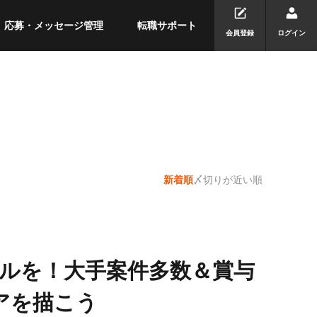
応募・メッセージ管理
転職サポート
会員登録
ログイン
新着順
〆切りが近い順
ルを！大手案件多数＆賞与
アを描こう