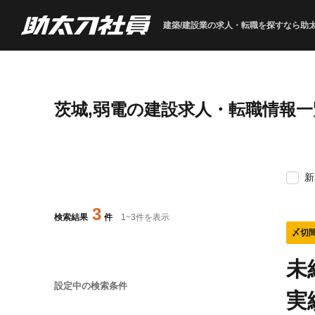
建築/建設業の求人・転職を
探すなら助
茨城,弱電の建設求人・転職情報一
新
3
検索結果
件
1
~
3
件を表示
〆切
未
設定中の検索条件
実