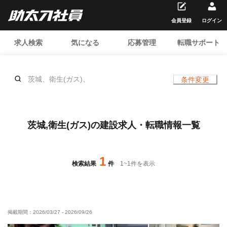
会員登録
ログイン
求人検索
気になる
応募管理
転職サポート
茨城、衛生(ガス)、
条件変更
茨城,衛生(ガス)の建設求人・転職情報一覧
1
検索結果
件
1
~
1
件を表示
掲載期間：
2026/03/27
-
2026/09/26