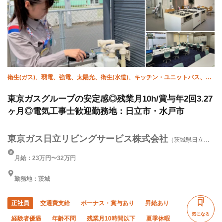
衛生(ガス)、弱電、強電、太陽光、衛生(水道)、キッチン・ユニットバス、空
調(配管)
東京ガスグループの安定感◎残業月10h/賞与年2回3.27
ヶ月◎電気工事士歓迎勤務地：日立市・水戸市
東京ガス日立リビングサービス株式会社
（茨城県日立
市）
月給：23万円〜32万円
勤務地：茨城
正社員
交通費支給
ボーナス・賞与あり
昇給あり
気になる
経験者優遇
年齢不問
残業月10時間以下
夏季休暇