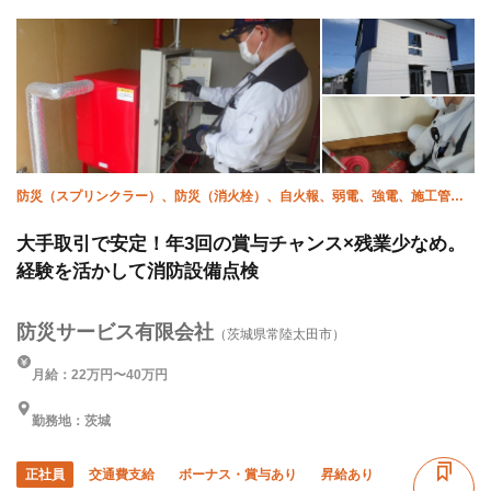
防災（スプリンクラー）、防災（消火栓）、自火報、弱電、強電、施工管理
(電気)
大手取引で安定！年3回の賞与チャンス×残業少なめ。
経験を活かして消防設備点検
防災サービス有限会社
（茨城県常陸太田市）
月給：22万円〜40万円
勤務地：茨城
正社員
交通費支給
ボーナス・賞与あり
昇給あり