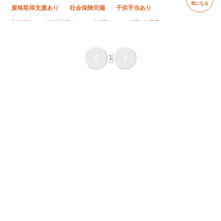
気になる
資格取得支援あり
社会保険完備
子供手当あり
制服貸与
研修制度あり
未経験OK
経験者優遇
有資格者優遇
50代以上活躍中
60代以上活躍中
残業月20時間以下
車・バイク通勤OK
夏季休暇
1
転勤なし