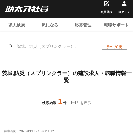
会員登録
ログイン
求人検索
気になる
応募管理
転職サポート
茨城、防災（スプリンクラー）、
条件変更
茨城,防災（スプリンクラー）の建設求人・転職情報一
覧
1
検索結果
件
1
~
1
件を表示
掲載期間：
2026/03/13
-
2026/11/12