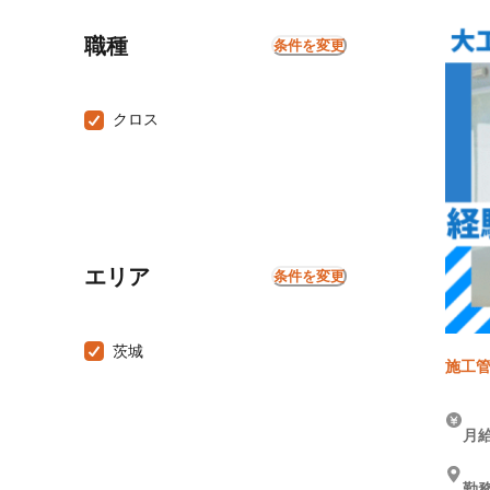
職種
条件を変更
クロス
エリア
条件を変更
茨城
施工管
月給
勤務