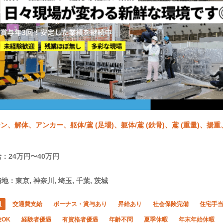
ン、解体、アンカー、躯体/鳶 (足場)、躯体/鳶 (鉄骨)、鳶 (重量)、
：24万円〜40万円
地：東京, 神奈川, 埼玉, 千葉, 茨城
員
交通費支給
ボーナス・賞与あり
昇給あり
社会保険完備
住宅手
OK
経験者優遇
有資格者優遇
年齢不問
夏季休暇
年末年始休暇