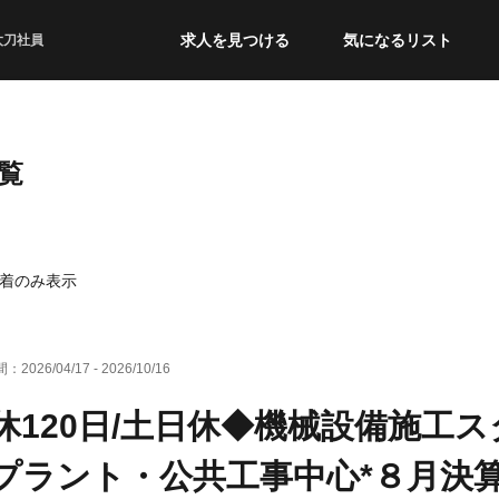
求人を見つける
気になるリスト
太刀社員
覧
着のみ表示
間：
2026/04/17
-
2026/10/16
休120日/土日休◆機械設備施工
プラント・公共工事中心*８月決