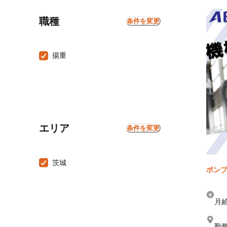
職種
条件を変更
揚重
エリア
条件を変更
茨城
ポンプ
月給
勤務