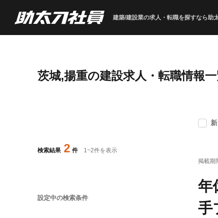
建築/建設業の求人・転職を
探すなら助
茨城,揚重の建設求人・転職情報一
新
2
検索結果
件
1
~
2
件を表示
掲載期
年
設定中の検索条件
⼿