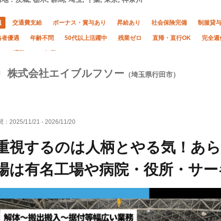
員
交通費支給
ボーナス・賞与あり
昇給あり
社会保険完備
制服貸
格者優遇
年齢不問
50代以上活躍中
残業ゼロ
直帰・直行OK
完全週
バイク通勤OK
転勤なし
株式会社エイブルフソー
（埼玉県行田市）
間：
2025/11/21
-
2026/11/20
重視するのは人柄とやる気！あら
場は有名工場や病院・役所・サー