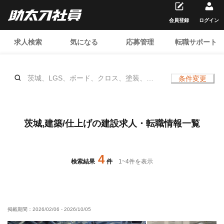
会員登録
ログイン
求人検索
気になる
応募管理
転職サポート
茨城、LGS、ボード、クロス、塗装、
条件変更
ALC、大工、左官、シール、ガラス、鳶
(重量)、貼床、置床(OAフロア)、揚重、内
装/警備員、クリーニング、建具、サイディ
ング、サッシ、防災(避難器具)、サイン、
茨城,建築/仕上げの建設求人・転職情報一覧
大工(展示会)、表具(展示会)、アスベスト
除去、ウッドデッキ、ルーバー、補修（リ
ペア）、家具施工、塗床、防水、タイル、
4
ELV・エスカレーター、、土日休み
検索結果
件
1
~
4
件を表示
掲載期間：
2026/02/06
-
2026/10/05