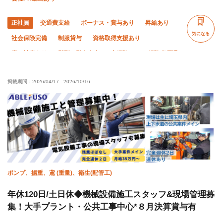
正社員
交通費支給
ボーナス・賞与あり
昇給あり
気になる
社会保険完備
制服貸与
資格取得支援あり
寮・社宅あり
髪型・髪色自由
未経験OK
経験者優遇
有資格者優遇
夏季休暇
年末年始休暇
土日休み
掲載期間：
2026/04/17
-
2026/10/16
車・バイク通勤OK
残業ゼロ
残業月10時間以下
ポンプ、揚重、鳶 (重量)、衛生(配管工)
年休120日/土日休◆機械設備施工スタッフ&現場管理募
集！⼤⼿プラント・公共工事中心*８月決算賞与有