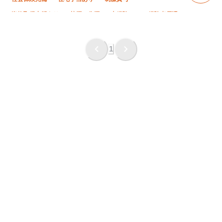
資格取得支援あり
禁煙・分煙
未経験OK
経験者優遇
有資格者優遇
夏季休暇
完全週休二日制
土日休み
残業月10時間以下
残業ゼロ
直帰・直行OK
1
年末年始休暇
車・バイク通勤OK
転勤なし