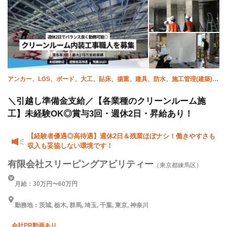
アンカー、LGS、ボード、大工、貼床、揚重、建具、防水、施工管理(建築)、
ALC
＼引越し準備金支給／【各業種のクリーンルーム施
工】未経験OK◎賞与3回・週休2日・昇給あり！
【経験者優遇◎高待遇】週休2日＆残業ほぼナシ！働きやすさも
収入も妥協しない環境です！
有限会社スリーピングアビリティー
（東京都練馬区）
月給：30万円〜60万円
勤務地：茨城, 栃木, 群馬, 埼玉, 千葉, 東京, 神奈川
会社PR動画あり