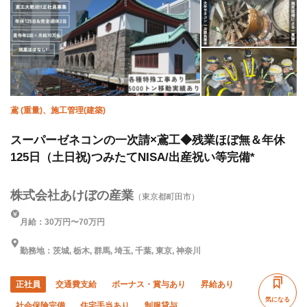
年末年始休暇
転勤なし
鳶 (重量)、施工管理(建築)
スーパーゼネコンの一次請×鳶工◆残業ほぼ無＆年休
125日（土日祝)つみたてNISA/出産祝い等完備*
株式会社あけぼの産業
（東京都町田市）
月給：30万円〜70万円
勤務地：茨城, 栃木, 群馬, 埼玉, 千葉, 東京, 神奈川
正社員
交通費支給
ボーナス・賞与あり
昇給あり
気になる
社会保険完備
住宅手当あり
制服貸与