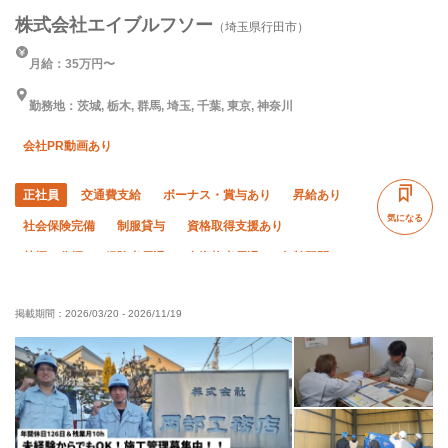
株式会社エイブルフソー
（埼玉県行田市）
月給：35万円〜
勤務地：茨城, 栃木, 群馬, 埼玉, 千葉, 東京, 神奈川
会社PR動画あり
正社員
交通費支給
ボーナス・賞与あり
昇給あり
気になる
社会保険完備
制服貸与
資格取得支援あり
禁煙・分煙
経験者優遇
有資格者優遇
年齢不問
50代以上活躍中
残業ゼロ
直帰・直行OK
掲載期間：
2026/03/20
-
2026/11/19
完全週休二日制
土日休み
夏季休暇
年末年始休暇
車・バイク通勤OK
転勤なし