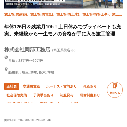
施工管理(建築)、施工管理(電気)、施工管理(土木)、施工管理(管工事)、施工管
理(造園)、大工
年休126日＆残業月10h！土日休みでプライベートも充
実。未経験から一生モノの資格が手に入る施工管理
株式会社岡部工務店
（埼玉県熊谷市）
月給：28万円〜60万円
勤務地：埼玉, 群馬, 栃木, 茨城
正社員
交通費支給
ボーナス・賞与あり
昇給あり
気になる
社会保険完備
子供手当あり
制服貸与
研修制度あり
資格取得支援あり
髪型・髪色自由
未経験OK
経験者優遇
有資格者優遇
年齢不問
掲載期間：
2026/04/10
-
2026/10/09
残業月10時間以下
直帰・直行OK
土日休み
夏季休暇