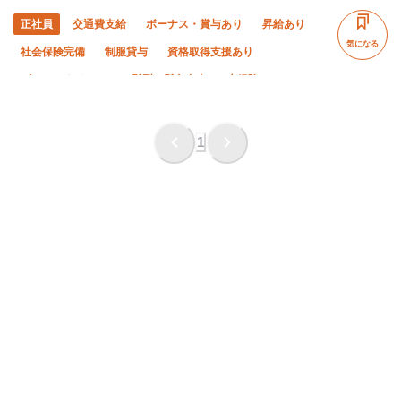
正社員
交通費支給
ボーナス・賞与あり
昇給あり
気になる
社会保険完備
制服貸与
資格取得支援あり
ピアス・ネイルOK
髪型・髪色自由
未経験OK
経験者優遇
有資格者優遇
50代以上活躍中
残業月10時間以下
夜勤あり
夏季休暇
1
完全週休二日制
土日休み
年末年始休暇
車・バイク通勤OK
転勤なし