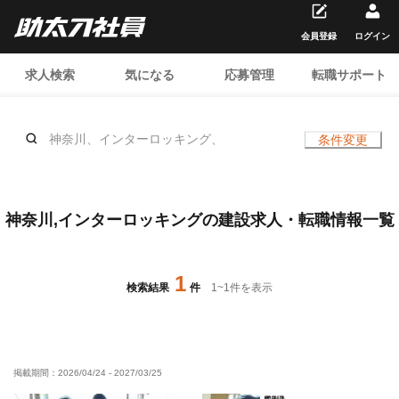
会員登録
ログイン
求人検索
気になる
応募管理
転職サポート
神奈川、インターロッキング、
条件変更
神奈川,インターロッキングの建設求人・転職情報一覧
1
検索結果
件
1
~
1
件を表示
掲載期間：
2026/04/24
-
2027/03/25