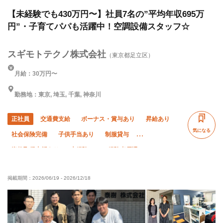
ーニング、躯体/鳶 (鉄骨)
【未経験でも430万円〜】社員7名の”平均年収695万
円”・子育てパパも活躍中！空調設備スタッフ☆
スギモトテクノ株式会社
（東京都足立区）
月給：30万円〜
勤務地：東京, 埼玉, 千葉, 神奈川
正社員
交通費支給
ボーナス・賞与あり
昇給あり
気になる
社会保険完備
子供手当あり
制服貸与
資格取得支援あり
未経験OK
経験者優遇
有資格者優遇
夏季休暇
年末年始休暇
掲載期間：
2026/06/19
-
2026/12/18
車・バイク通勤OK
転勤なし
土日休み