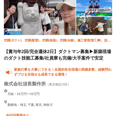
空調(ダクト)、空調(配管)、空調(保温)、空調(冷媒)、施工管理(管工事)、設備/
雑工
【賞与年2回/完全週休2日】ダクトマン募集▶新築現場
のダクト技能工募集/社員寮も完備/大手案件で安定
家族行事を大事にできる！全国的有名現場の実績多数、経験問わ
ずプロを目指せる成長できる環境！
株式会社須長製作所
（東京都品川区）
月給：28万円〜38万円
勤務地：埼玉, 千葉, 東京, 神奈川
会社PR動画あり