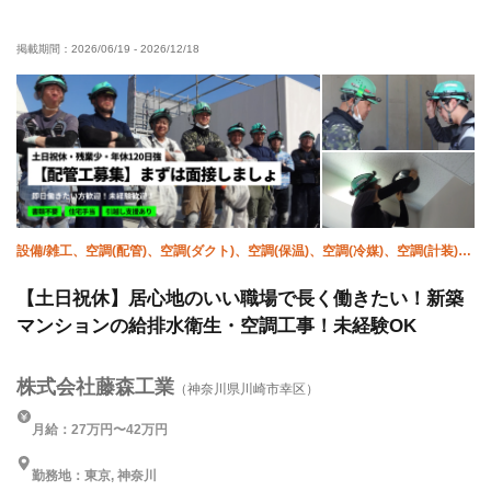
経験者優遇
有資格者優遇
土日休み
直帰・直行OK
掲載期間：
2026/06/19
-
2026/12/18
転勤なし
夏季休暇
年末年始休暇
設備/雑工、空調(配管)、空調(ダクト)、空調(保温)、空調(冷媒)、空調(計装)、
衛生(配管工)、衛生(ガス)、衛生(水道)、施工管理(管工事)
【土日祝休】居心地のいい職場で長く働きたい！新築
マンションの給排水衛生・空調工事！未経験OK
株式会社藤森工業
（神奈川県川崎市幸区）
月給：27万円〜42万円
勤務地：東京, 神奈川