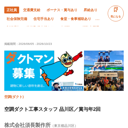
正社員
交通費支給
ボーナス・賞与あり
昇給あり
気になる
社会保険完備
住宅手当あり
食堂・食事補助あり
制服貸与
資格取得支援あり
未経験OK
経験者優遇
有資格者優遇
年齢不問
50代以上活躍中
掲載期間：
2026/06/05
-
2026/10/23
60代以上活躍中
残業月20時間以下
直帰・直行OK
土日休み
完全週休二日制
夏季休暇
年末年始休暇
車・バイク通勤OK
転勤なし
空調(ダクト)
空調ダクト工事スタッフ 品川区／賞与年2回
株式会社須長製作所
（東京都品川区）