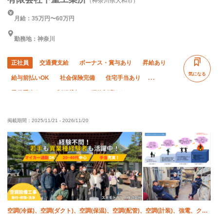
（神奈川県大和市）
月給：35万円〜60万円
勤務地：神奈川
正社員
交通費支給
ボーナス・賞与あり
昇給あり
気になる
給与前払いOK
社会保険完備
住宅手当あり
子供手当あり
制服貸与
研修制度あり
資格取得支援あり
ピアス・ネイルOK
髪型・髪色自由
掲載期間：
2025/11/21
-
2026/11/20
禁煙・分煙
未経験OK
経験者優遇
有資格者優遇
直帰・直行OK
車・バイク通勤OK
転勤なし
残業月10時間以下
夏季休暇
年末年始休暇
土日休み
空調(冷媒)、空調(ダクト)、空調(保温)、空調(配管)、空調(計装)、強電、クリ