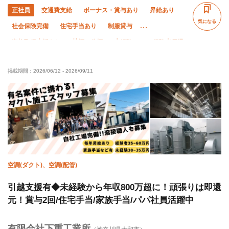
正社員
交通費支給
ボーナス・賞与あり
昇給あり
気になる
社会保険完備
住宅手当あり
制服貸与
資格取得支援あり
禁煙・分煙
未経験OK
経験者優遇
有資格者優遇
土日休み
夜勤あり
直帰・直行OK
掲載期間：
2026/06/12
-
2026/09/11
完全週休二日制
夏季休暇
年末年始休暇
転勤なし
空調(ダクト)、空調(配管)
引越支援有◆未経験から年収800万超に！頑張りは即還
元！賞与2回/住宅手当/家族手当/パパ社員活躍中
有限会社下重工業所