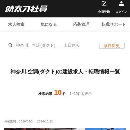
会員登録
ログイン
求人検索
気になる
応募管理
転職サポート
神奈川、空調(ダクト)、、土日休み
条件変更
神奈川,空調(ダクト)の建設求人・転職情報一覧
10
検索結果
件
1
~
10
件を表示
掲載期間：
2026/04/24
-
2026/10/23