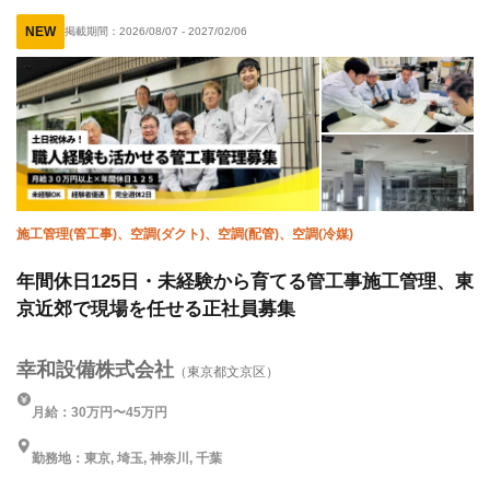
有資格者優遇
夏季休暇
年末年始休暇
NEW
掲載期間：
2026/08/07
-
2027/02/06
完全週休二日制
土日休み
車・バイク通勤OK
転勤なし
施工管理(管工事)、空調(ダクト)、空調(配管)、空調(冷媒)
年間休日125日・未経験から育てる管工事施工管理、東
京近郊で現場を任せる正社員募集
幸和設備株式会社
（東京都文京区）
月給：30万円〜45万円
勤務地：東京, 埼玉, 神奈川, 千葉