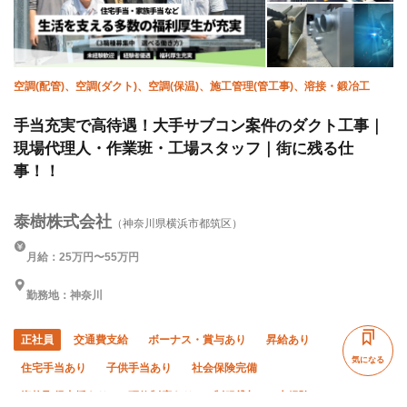
空調(配管)、空調(ダクト)、空調(保温)、施工管理(管工事)、溶接・鍛冶工
手当充実で高待遇！大手サブコン案件のダクト工事｜
現場代理人・作業班・工場スタッフ｜街に残る仕
事！！
泰樹株式会社
（神奈川県横浜市都筑区）
月給：25万円〜55万円
勤務地：神奈川
正社員
交通費支給
ボーナス・賞与あり
昇給あり
気になる
住宅手当あり
子供手当あり
社会保険完備
資格取得支援あり
研修制度あり
制服貸与
未経験OK