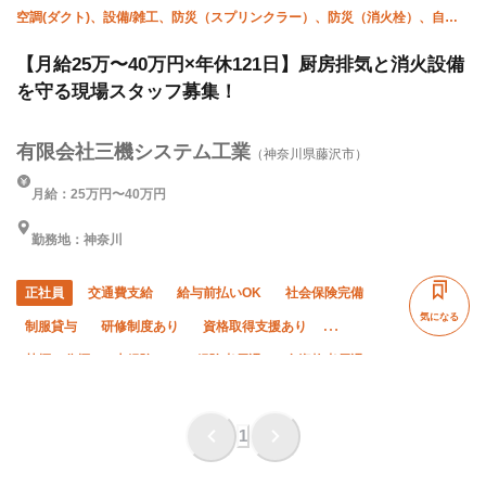
空調(ダクト)、設備/雑工、防災（スプリンクラー）、防災（消火栓）、自火
報
【月給25万〜40万円×年休121日】厨房排気と消火設備
を守る現場スタッフ募集！
有限会社三機システム工業
（神奈川県藤沢市）
月給：25万円〜40万円
勤務地：神奈川
正社員
交通費支給
給与前払いOK
社会保険完備
気になる
制服貸与
研修制度あり
資格取得支援あり
禁煙・分煙
未経験OK
経験者優遇
有資格者優遇
50代以上活躍中
夜勤あり
土日休み
完全週休二日制
車・バイク通勤OK
転勤なし
1