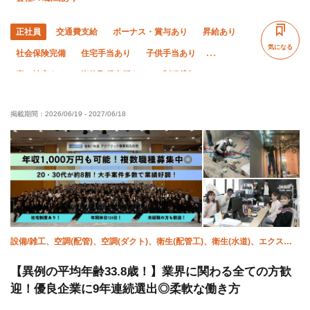
正社員
交通費支給
ボーナス・賞与あり
昇給あり
気になる
社会保険完備
住宅手当あり
子供手当あり
寮・社宅あり
資格取得支援あり
制服貸与
研修制度あり
禁煙・分煙
未経験OK
経験者優遇
掲載期間：
2026/06/19
-
2027/06/18
有資格者優遇
夏季休暇
年末年始休暇
直帰・直行OK
残業月10時間以下
残業ゼロ
完全週休二日制
土日休み
転勤なし
設備/雑工、空調(配管)、空調(ダクト)、衛生(配管工)、衛生(水道)、エクステ
リア・外構、施工管理(電気)、施工管理(土木)、施工管理(建築)、施工管理(管
工事)
【異例の平均年齢33.8歳！】業界に関わる全ての方歓
迎！優良企業に9年連続選出◎柔軟な働き方