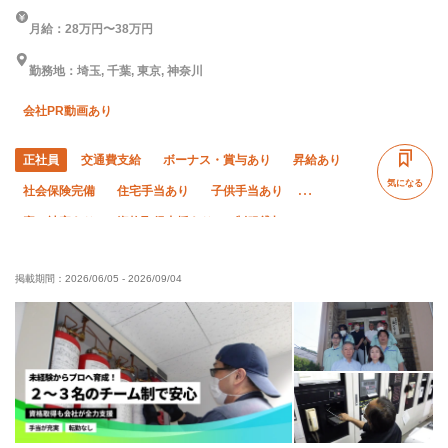
月給：28万円〜38万円
勤務地：埼玉, 千葉, 東京, 神奈川
会社PR動画あり
正社員
交通費支給
ボーナス・賞与あり
昇給あり
気になる
社会保険完備
住宅手当あり
子供手当あり
寮・社宅あり
資格取得支援あり
制服貸与
研修制度あり
禁煙・分煙
未経験OK
経験者優遇
掲載期間：
2026/06/05
-
2026/09/04
有資格者優遇
夏季休暇
年末年始休暇
直帰・直行OK
残業月10時間以下
残業ゼロ
完全週休二日制
土日休み
転勤なし