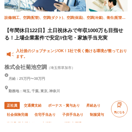
設備/雑工、空調(配管)、空調(ダクト)、空調(保温)、空調(冷媒)、衛生(配管
工)、溶接・鍛冶工、施工管理(管工事)、躯体/鳶 (足場)、鳶 (重量)
【年間休日122日】土日祝休みで年収1000万も目指せ
る！上場企業案件で安定//住宅・家族手当充実
入社後のジョブチェンジOK！1社で長く働ける環境が整っており
ます。
株式会社菊池空調
（埼玉県草加市）
月給：25万円〜38万円
勤務地：埼玉, 千葉, 東京, 神奈川
正社員
交通費支給
ボーナス・賞与あり
昇給あり
気になる
社会保険完備
住宅手当あり
子供手当あり
制服貸与
資格取得支援あり
未経験OK
経験者優遇