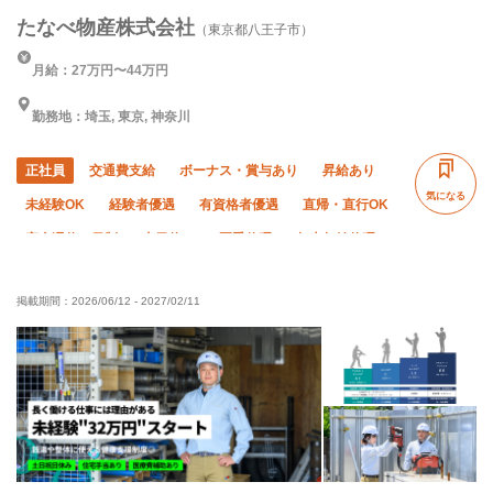
たなべ物産株式会社
（東京都八王子市）
月給：27万円〜44万円
勤務地：埼玉, 東京, 神奈川
正社員
交通費支給
ボーナス・賞与あり
昇給あり
気になる
未経験OK
経験者優遇
有資格者優遇
直帰・直行OK
完全週休二日制
土日休み
夏季休暇
年末年始休暇
転勤なし
社会保険完備
子供手当あり
制服貸与
掲載期間：
2026/06/12
-
2027/02/11
資格取得支援あり
禁煙・分煙