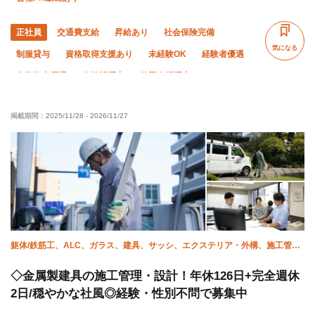
正社員
交通費支給
昇給あり
社会保険完備
気になる
制服貸与
資格取得支援あり
未経験OK
経験者優遇
有資格者優遇
女性活躍中
外国人活躍中
残業月10時間以下
残業ゼロ
夜勤あり
直帰・直行OK
掲載期間：
2025/11/28
-
2026/11/27
土日休み
夏季休暇
年末年始休暇
転勤なし
躯体/鉄筋工、ALC、ガラス、建具、サッシ、エクステリア・外構、施工管理
(電気)、施工管理(土木)、施工管理(建築)、施工管理(管工事)
◇金属製建具の施工管理・設計！年休126日+完全週休
2日/穏やかな社風◎経験・性別不問で募集中