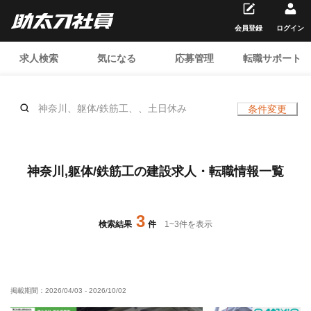
会員登録
ログイン
求人検索
気になる
応募管理
転職サポート
神奈川、躯体/鉄筋工、、土日休み
条件変更
神奈川,躯体/鉄筋工の建設求人・転職情報一覧
3
検索結果
件
1
~
3
件を表示
掲載期間：
2026/04/03
-
2026/10/02