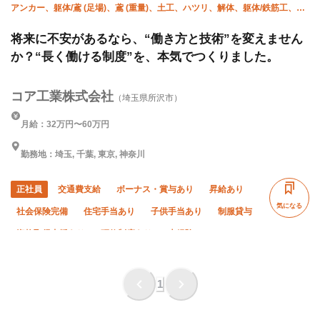
アンカー、躯体/鳶 (足場)、鳶 (重量)、土工、ハツリ、解体、躯体/鉄筋工、躯
体/雑工
将来に不安があるなら、“働き方と技術”を変えません
か？“長く働ける制度”を、本気でつくりました。
コア工業株式会社
（埼玉県所沢市）
月給：32万円〜60万円
勤務地：埼玉, 千葉, 東京, 神奈川
正社員
交通費支給
ボーナス・賞与あり
昇給あり
気になる
社会保険完備
住宅手当あり
子供手当あり
制服貸与
資格取得支援あり
研修制度あり
未経験OK
経験者優遇
有資格者優遇
女性活躍中
直帰・直行OK
完全週休二日制
土日休み
夏季休暇
年末年始休暇
1
転勤なし