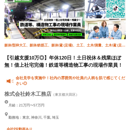
躯体/型枠大工、躯体/鉄筋工、躯体/鳶 (足場)、土工、土木/測量、土木/鳶 (足
場)、土木/鳶 (鉄骨)、土木/型枠大工、土木/鉄筋工、施工管理(土木)
【引越支援10万◎】年休120日！土日祝休＆残業ほぼ
無！借上社宅完備！鉄道等構造物工事の現場作業員！
会社見学を実施中！社内の雰囲気や社員の人柄を肌で感じてくだ
さい◎
株式会社鈴木工務店
（東京都大田区）
月給：21万円〜57万円
勤務地：東京, 神奈川, 千葉, 埼玉
会社PR動画あり