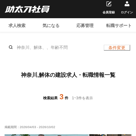
会員登録
ログイン
求人検索
気になる
応募管理
転職サポート
神奈川、解体、、年齢不問
条件変更
神奈川,解体の建設求人・転職情報一覧
3
検索結果
件
1
~
3
件を表示
掲載期間：
2026/04/03
-
2026/10/02