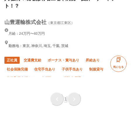
ト！？
山豊運輸株式会社
（東京都江東区）
月給：24万円〜40万円
勤務地：東京, 神奈川, 埼玉, 千葉, 茨城
正社員
交通費支給
ボーナス・賞与あり
昇給あり
気になる
社会保険完備
住宅手当あり
子供手当あり
制服貸与
資格取得支援あり
未経験OK
経験者優遇
有資格者優遇
年齢不問
夏季休暇
年末年始休暇
残業ゼロ
残業月10時間以下
車・バイク通勤OK
1
転勤なし