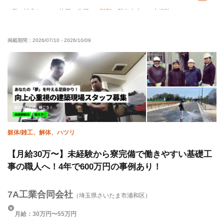
寮・社宅あり
禁煙・分煙
髪型・髪色自由
未経験OK
経験者優遇
有資格者優遇
年齢不問
土日休み
掲載期間：
2026/07/10
-
2026/10/09
年末年始休暇
残業月20時間以下
夏季休暇
車・バイク通勤OK
躯体/雑工、解体、ハツリ
【月給30万〜】未経験から寮完備で働きやすい基礎工
事の職人へ！4年で600万円の事例あり！
7A工業合同会社
（埼玉県さいたま市浦和区）
月給：30万円〜55万円