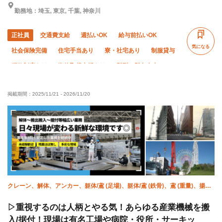
勤務地：埼玉, 東京, 千葉, 神奈川
正社員
交通費支給
週払いOK
給与前払いOK
気になる
社会保険完備
住宅手当あり
寮・社宅あり
制服貸与
研修制度あり
資格取得支援あり
髪型・髪色自由
独立支援制度あり
WワークOK
禁煙・分煙
掲載期間：
2025/11/21
-
2026/11/20
未経験OK
経験者優遇
年齢不問
50代以上活躍中
女性活躍中
夜勤あり
直帰・直行OK
車・バイク通勤OK
転勤なし
クレーン、解体、アンカー、躯体/鳶 (足場)、躯体/鳶 (鉄骨)、鳶 (重量)、揚
重、強電、空調(配管)、溶接・鍛冶工
▷重視するのは人柄とやる気！あらゆる産業機械を搬
入/据付！現場は有名工場や病院・役所・サーキッ