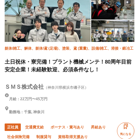
躯体/雑工、解体、躯体/鳶 (足場)、塗装、鳶 (重量)、設備/雑工、溶接・鍛冶工
土日祝休・寮完備！プラント機械メンテ！80周年目前
安定企業！未経験歓迎、必須条件なし！
ＳＭＳ株式会社
（神奈川県横浜市磯子区）
月給：22万円〜45万円
勤務地：千葉, 神奈川
正社員
交通費支給
ボーナス・賞与あり
昇給あり
気になる
社会保険完備
制服貸与
資格取得支援あり