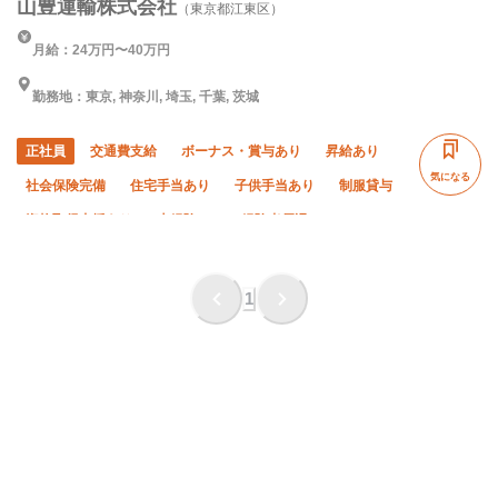
山豊運輸株式会社
（東京都江東区）
月給：24万円〜40万円
勤務地：東京, 神奈川, 埼玉, 千葉, 茨城
正社員
交通費支給
ボーナス・賞与あり
昇給あり
気になる
社会保険完備
住宅手当あり
子供手当あり
制服貸与
資格取得支援あり
未経験OK
経験者優遇
有資格者優遇
年齢不問
夏季休暇
年末年始休暇
残業ゼロ
残業月10時間以下
車・バイク通勤OK
1
転勤なし