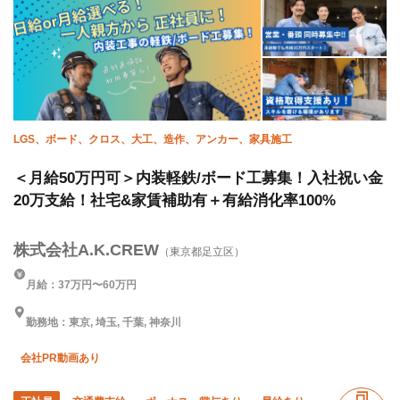
LGS、ボード、クロス、大工、造作、アンカー、家具施工
＜月給50万円可＞内装軽鉄/ボード工募集！入社祝い金
20万支給！社宅&家賃補助有＋有給消化率100%
株式会社A.K.CREW
（東京都足立区）
月給：37万円〜60万円
勤務地：東京, 埼玉, 千葉, 神奈川
会社PR動画あり