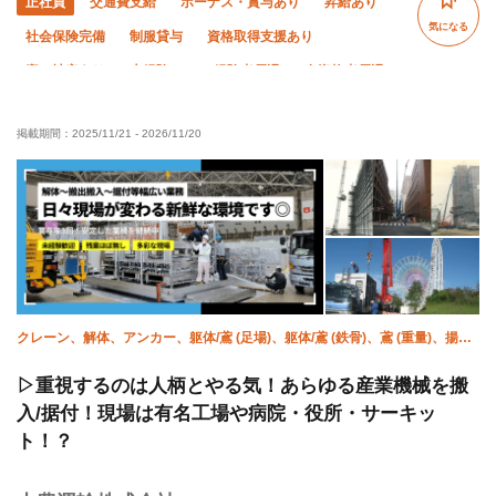
正社員
交通費支給
ボーナス・賞与あり
昇給あり
気になる
社会保険完備
制服貸与
資格取得支援あり
寮・社宅あり
未経験OK
経験者優遇
有資格者優遇
年齢不問
夜勤あり
直帰・直行OK
夏季休暇
掲載期間：
2025/11/21
-
2026/11/20
年末年始休暇
転勤なし
クレーン、解体、アンカー、躯体/鳶 (足場)、躯体/鳶 (鉄骨)、鳶 (重量)、揚
重、強電、空調(配管)、溶接・鍛冶工
▷重視するのは人柄とやる気！あらゆる産業機械を搬
入/据付！現場は有名工場や病院・役所・サーキッ
ト！？