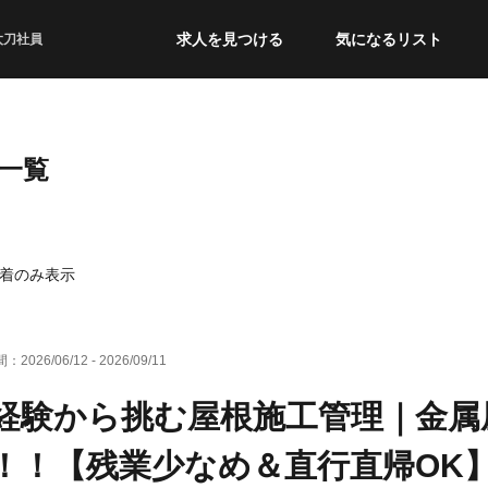
求人を見つける
気になるリスト
太刀社員
一覧
着のみ表示
間：
2026/06/12
-
2026/09/11
経験から挑む屋根施工管理｜金属
！！【残業少なめ＆直行直帰OK