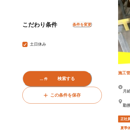
こだわり条件
条件を変更
土日休み
施工管
...
検索する
件
月給
この条件を保存
勤務
正社
夏季