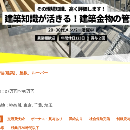
理(建築)、屋根、ルーバー
：27万円〜40万円
地：神奈川, 東京, 千葉, 埼玉
員
交通費支給
ボーナス・賞与あり
昇給あり
社会保険完備
制服貸
休暇
残業月20時間以下