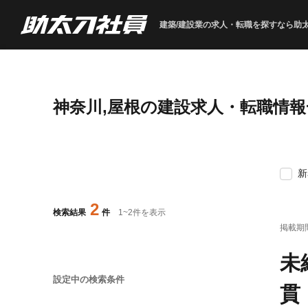
建築/建設業の求人・転職を
探すなら助
神奈川,屋根の建設求人・転職情報
新
2
検索結果
件
1
~
2
件を表示
掲載期
未
設定中の検索条件
貫