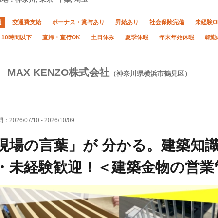
員
交通費支給
ボーナス・賞与あり
昇給あり
社会保険完備
未経験O
10時間以下
直帰・直行OK
土日休み
夏季休暇
年末年始休暇
転勤
MAX KENZO株式会社
（神奈川県横浜市鶴見区）
間：
2026/07/10
-
2026/10/09
現場の言葉」が 分かる。建築知識
・未経験歓迎！＜建築金物の営業