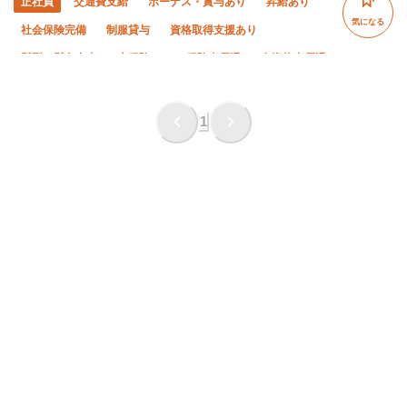
正社員
交通費支給
ボーナス・賞与あり
昇給あり
気になる
社会保険完備
制服貸与
資格取得支援あり
髪型・髪色自由
未経験OK
経験者優遇
有資格者優遇
女性活躍中
夏季休暇
年末年始休暇
車・バイク通勤OK
転勤なし
直帰・直行OK
1