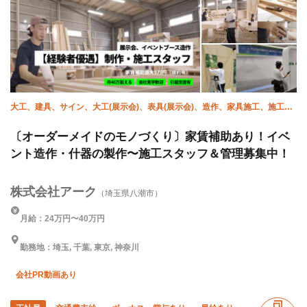
大工、建具、サイン、大工(展示会)、表具(展示会)、造作、家具施工、施工管
理(建築)
〔オーダーメイドのモノづくり〕家賃補助あり！イベ
ント造作・什器の製作〜施工スタッフ＆管理募集中！
株式会社アーク
（埼玉県八潮市）
月給：24万円〜40万円
勤務地：埼玉, 千葉, 東京, 神奈川
会社PR動画あり