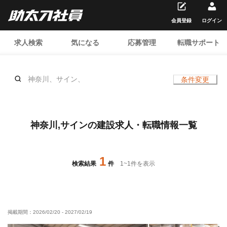
会員登録
ログイン
求人検索
気になる
応募管理
転職サポート
神奈川、サイン、
条件変更
神奈川,サインの建設求人・転職情報一覧
1
検索結果
件
1
~
1
件を表示
掲載期間：
2026/02/20
-
2027/02/19