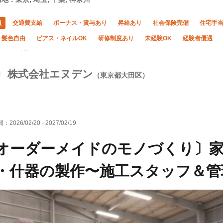
員
交通費支給
ボーナス・賞与あり
昇給あり
社会保険完備
住宅手
・髪色自由
ピアス・ネイルOK
研修制度あり
未経験OK
経験者優遇
なし
夜勤あり
株式会社エヌデン
（東京都大田区）
間：
2026/02/20
-
2027/02/19
オーダーメイドのモノづくり〕
・什器の製作〜施工スタッフ＆管