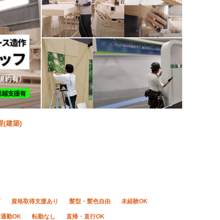
(建築)
与
資格取得支援あり
髪型・髪色自由
未経験OK
通勤OK
転勤なし
直帰・直行OK