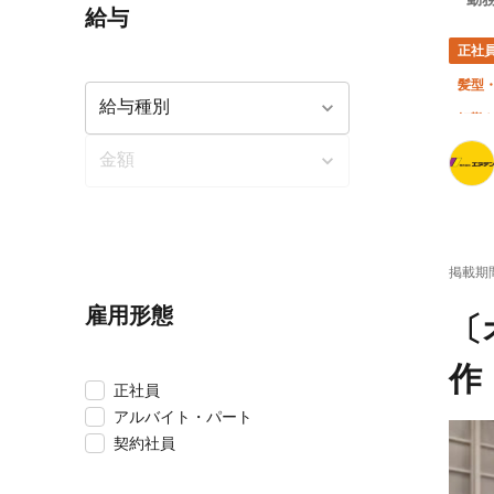
給与
正社
髪型
転勤
掲載期
雇用形態
〔
作
正社員
アルバイト・パート
契約社員