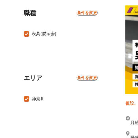
職種
条件を変更
表具(展示会)
エリア
条件を変更
神奈川
仮設、
月給
勤務