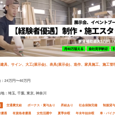
建具、サイン、大工(展示会)、表具(展示会)、造作、家具施工、施工管理
：24万円〜40万円
地：埼玉, 千葉, 東京, 神奈川
員
交通費支給
ボーナス・賞与あり
昇給あり
社会保険完備
制服貸
者優遇
有資格者優遇
女性活躍中
夏季休暇
年末年始休暇
車・バイク