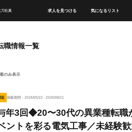
求人を見つける
気になるリスト
太刀社員
・転職情報一覧
着のみ表示
間近
掲載期間：
2026/05/22
-
2026/08/21
与年3回◆20〜30代の異業種転
ベントを彩る電気工事／未経験歓