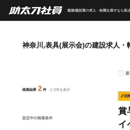
建築/建設業の求人・転職を
探すなら助
神奈川,表具(展示会)の建設求人
新
2
検索結果
件
1
~
2
件を表示
〆切
賞
設定中の検索条件
イ