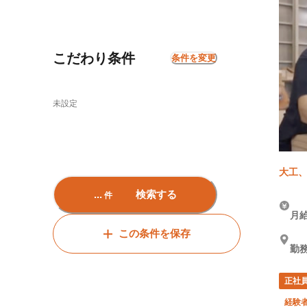
こだわり条件
条件を変更
未設定
大工、
...
検索する
件
月給
この条件を保存
勤務
正社
経験