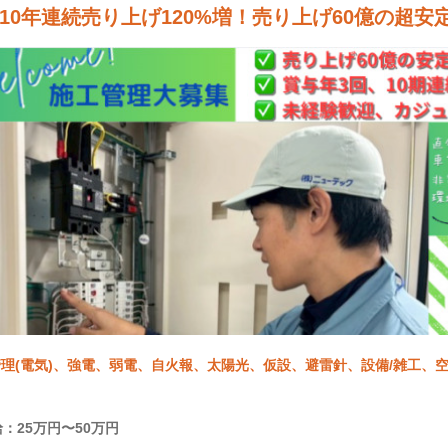
10年連続売り上げ120%増！売り上げ60億の超安
理(電気)、強電、弱電、自火報、太陽光、仮設、避雷針、設備/雑工、空調
：25万円〜50万円