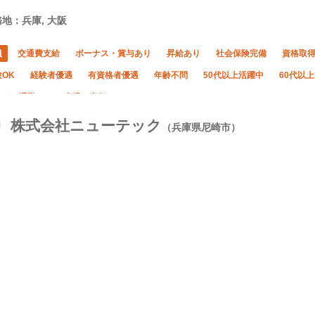
地：兵庫, 大阪
員
交通費支給
ボーナス・賞与あり
昇給あり
社会保険完備
資格取
OK
経験者優遇
有資格者優遇
年齢不問
50代以上活躍中
60代以
バイク通勤OK
直帰・直行OK
株式会社ニューテック
（兵庫県尼崎市）