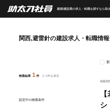
建築/建設業の求人・転職を
探すなら助
関西,避雷針の建設求人・転職情報
新
1
検索結果
件
1
~
1
件を表示
掲載期
【
設定中の検索条件
シ