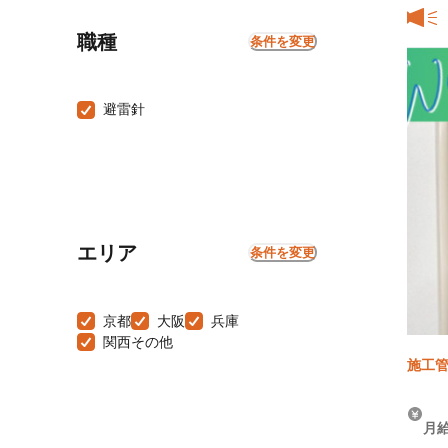
職種
条件を変更
避雷針
エリア
条件を変更
京都
大阪
兵庫
関西その他
施工管
月給