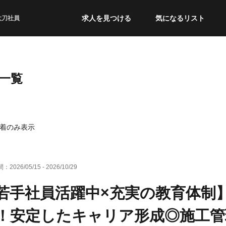
求人を見つける
気になるリスト
太刀社員
一覧
着のみ表示
間：
2026/05/15
-
2026/10/29
若手社員活躍中×充実の教育体制
！安定したキャリア形成◎施工管