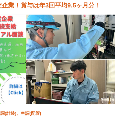
定企業！賞与は年3回平均9.5ヶ月分！
(計装)、空調(配管)