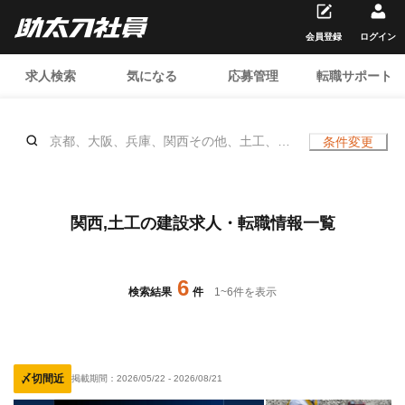
会員登録
ログイン
求人検索
気になる
応募管理
転職サポート
京都、大阪、兵庫、関西その他、土工、、
条件変更
年齢不問
関西,土工の建設求人・転職情報一覧
6
検索結果
件
1
~
6
件を表示
〆切間近
掲載期間：
2026/05/22
-
2026/08/21