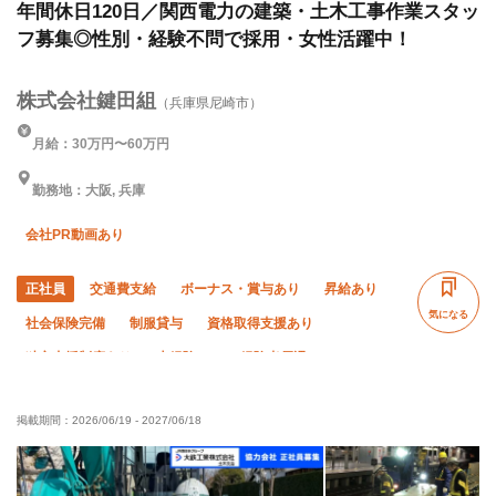
年間休日120日／関西電力の建築・土木工事作業スタッ
フ募集◎性別・経験不問で採用・女性活躍中！
株式会社鍵田組
（兵庫県尼崎市）
月給：30万円〜60万円
勤務地：大阪, 兵庫
会社PR動画あり
正社員
交通費支給
ボーナス・賞与あり
昇給あり
気になる
社会保険完備
制服貸与
資格取得支援あり
独立支援制度あり
未経験OK
経験者優遇
有資格者優遇
女性活躍中
50代以上活躍中
掲載期間：
2026/06/19
-
2027/06/18
60代以上活躍中
外国人活躍中
年齢不問
残業月10時間以下
夏季休暇
年末年始休暇
車・バイク通勤OK
転勤なし
土日休み