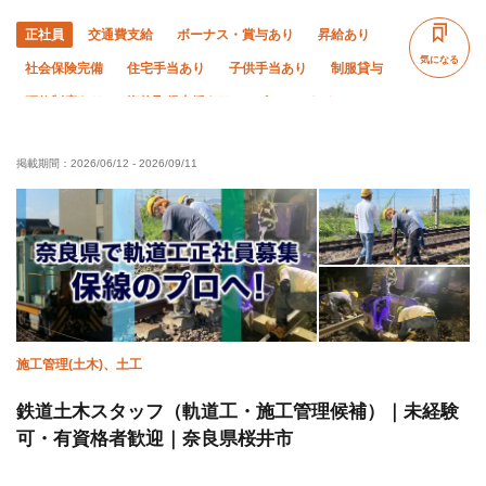
正社員
交通費支給
ボーナス・賞与あり
昇給あり
気になる
社会保険完備
住宅手当あり
子供手当あり
制服貸与
研修制度あり
資格取得支援あり
ピアス・ネイルOK
髪型・髪色自由
未経験OK
経験者優遇
年齢不問
掲載期間：
2026/06/12
-
2026/09/11
50代以上活躍中
夜勤あり
直帰・直行OK
車・バイク通勤OK
転勤なし
年末年始休暇
夏季休暇
施工管理(土木)、土工
鉄道土木スタッフ（軌道工・施工管理候補）｜未経験
可・有資格者歓迎｜奈良県桜井市