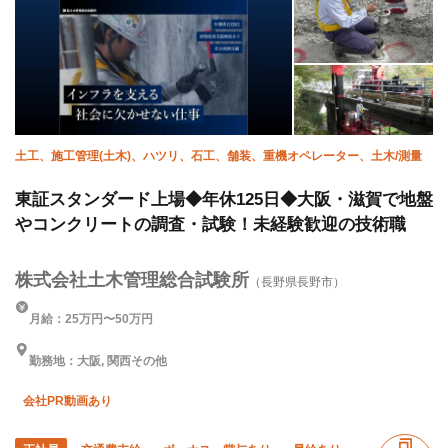
土工、施工管理(土木)、ハツリ、石工、舗装、重機オペレーター、土木/測量
東証スタンダード上場◆年休125日◆大阪・滋賀で地盤
やコンクリートの調査・試験！未経験歓迎の技術職
株式会社土木管理総合試験所
（長野県長野市）
月給：25万円〜50万円
勤務地：大阪, 関西その他
会社PR動画あり