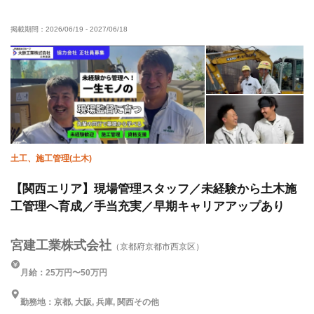
有資格者優遇
年齢不問
夜勤あり
車・バイク通勤OK
掲載期間：
2026/06/19
-
2027/06/18
転勤なし
土工、施工管理(土木)
【関西エリア】現場管理スタッフ／未経験から土木施
工管理へ育成／手当充実／早期キャリアアップあり
宮建工業株式会社
（京都府京都市西京区）
月給：25万円〜50万円
勤務地：京都, 大阪, 兵庫, 関西その他