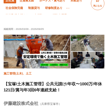
正社員
交通費支給
ボーナス・賞与あり
昇給あり
気になる
社会保険完備
制服貸与
研修制度あり
資格取得支援あり
未経験OK
経験者優遇
有資格者優遇
年齢不問
50代以上活躍中
女性活躍中
掲載期間：
2026/03/06
-
2026/09/05
夜勤あり
直帰・直行OK
土日休み
車・バイク通勤OK
施工管理(土木)、土工
【宝塚/土木施工管理】公共元請け/年収〜1000万/年休
121日/賞与年3回6年連続支給！
伊藤建設株式会社
（兵庫県宝塚市）