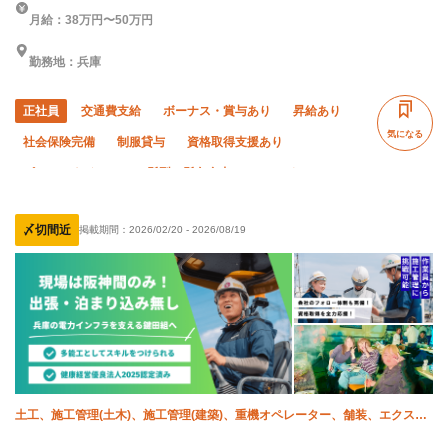
月給：38万円〜50万円
勤務地：兵庫
正社員
交通費支給
ボーナス・賞与あり
昇給あり
気になる
社会保険完備
制服貸与
資格取得支援あり
ピアス・ネイルOK
髪型・髪色自由
WワークOK
寮・社宅あり
未経験OK
経験者優遇
有資格者優遇
〆切間近
掲載期間：
2026/02/20
-
2026/08/19
年齢不問
外国人活躍中
夏季休暇
年末年始休暇
土日休み
車・バイク通勤OK
転勤なし
完全週休二日制
残業月20時間以下
土工、施工管理(土木)、施工管理(建築)、重機オペレーター、舗装、エクステ
リア・外構