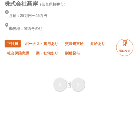
株式会社髙岸
（奈良県桜井市）
月給：25万円〜45万円
勤務地：関西その他
正社員
ボーナス・賞与あり
交通費支給
昇給あり
気になる
社会保険完備
寮・社宅あり
制服貸与
資格取得支援あり
ピアス・ネイルOK
髪型・髪色自由
禁煙・分煙
研修制度あり
未経験OK
経験者優遇
有資格者優遇
年齢不問
50代以上活躍中
1
60代以上活躍中
夜勤あり
直帰・直行OK
車・バイク通勤OK
転勤なし
年末年始休暇
夏季休暇
残業月10時間以下