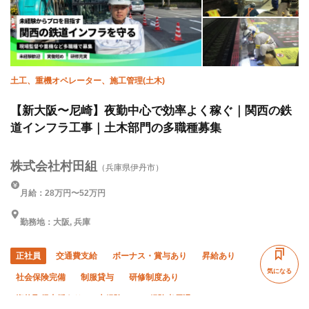
土工、重機オペレーター、施工管理(土木)
【新大阪〜尼崎】夜勤中心で効率よく稼ぐ｜関西の鉄
道インフラ工事｜土木部門の多職種募集
株式会社村田組
（兵庫県伊丹市）
月給：28万円〜52万円
勤務地：大阪, 兵庫
正社員
交通費支給
ボーナス・賞与あり
昇給あり
気になる
社会保険完備
制服貸与
研修制度あり
資格取得支援あり
未経験OK
経験者優遇