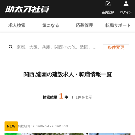
会員登録
ログイン
求人検索
気になる
応募管理
転職サポート
京都、大阪、兵庫、関西その他、造園、、
条件変更
年齢不問
関西,造園の建設求人・転職情報一覧
1
検索結果
件
1
~
1
件を表示
NEW
掲載期間：
2026/07/24
-
2026/10/23