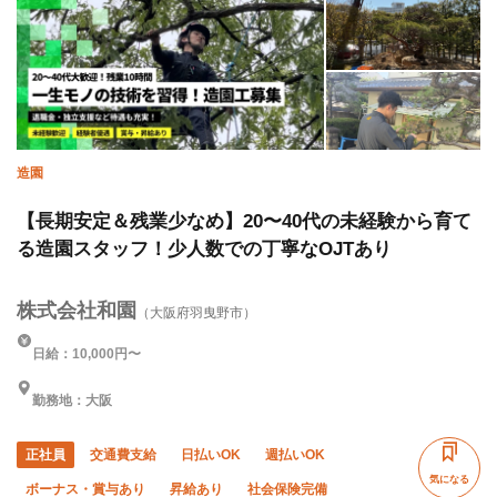
造園
【長期安定＆残業少なめ】20〜40代の未経験から育て
る造園スタッフ！少人数での丁寧なOJTあり
株式会社和園
（大阪府羽曳野市）
日給：10,000円〜
勤務地：大阪
正社員
交通費支給
日払いOK
週払いOK
気になる
ボーナス・賞与あり
昇給あり
社会保険完備