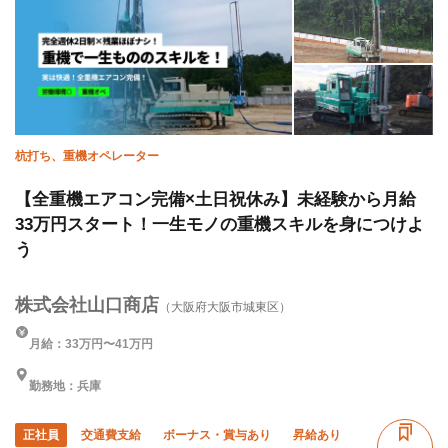
杭打ち、重機オペレーター
【全重機エアコン完備×土日祝休み】未経験から月給
33万円スタート！一生モノの重機スキルを身につけよ
う
株式会社山口商店
（大阪府大阪市城東区）
月給：33万円〜41万円
勤務地：兵庫
正社員
交通費支給
ボーナス・賞与あり
昇給あり