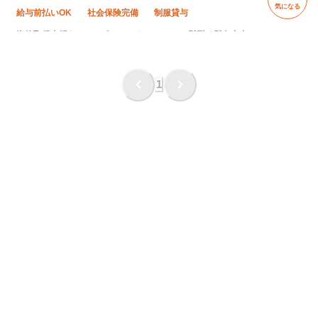
気になる
給与前払いOK
社会保険完備
制服貸与
資格取得支援あり
ピアス・ネイルOK
髪型・髪色自由
未経験OK
経験者優遇
有資格者優遇
残業月10時間以下
直帰・直行OK
土日休み
1
年末年始休暇
転勤なし