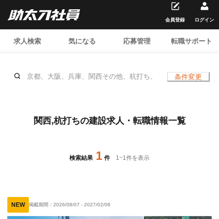
会員登録
ログイン
求人検索
気になる
応募管理
転職サポート
京都、大阪、兵庫、関西その他、杭打ち、
条件変更
関西,杭打ちの建設求人・転職情報一覧
1
検索結果
件
1
~
1
件を表示
NEW
掲載期間：
2026/08/07
-
2027/02/06