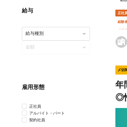
給与
正社
経験
残業月
〆切
年
雇用形態
◎
正社員
アルバイト・パート
契約社員