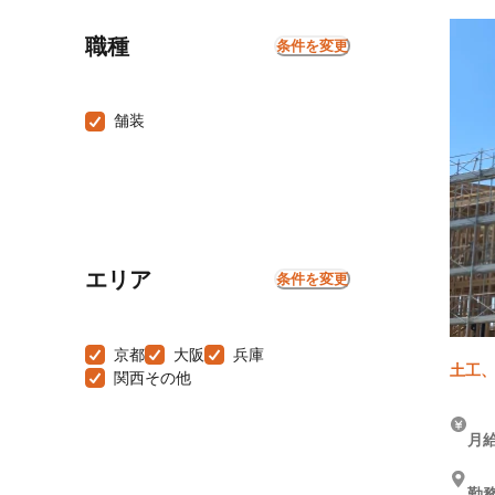
職種
条件を変更
舗装
エリア
条件を変更
京都
大阪
兵庫
土工、
関西その他
月給
勤務