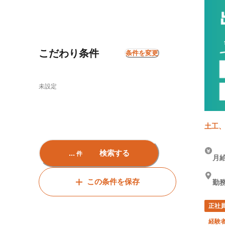
こだわり条件
条件を変更
未設定
土工、
...
検索する
件
月給
この条件を保存
勤務
正社
経験