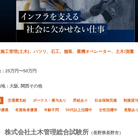
施工管理(土木)、ハツリ、石工、舗装、重機オペレーター、土木/測量
：25万円〜50万円
地：大阪, 関西その他
員
交通費支給
ボーナス・賞与あり
昇給あり
社会保険完備
制服貸
者優遇
有資格者優遇
年齢不問
50代以上活躍中
女性活躍中
夜勤あ
株式会社土木管理総合試験所
（長野県長野市）