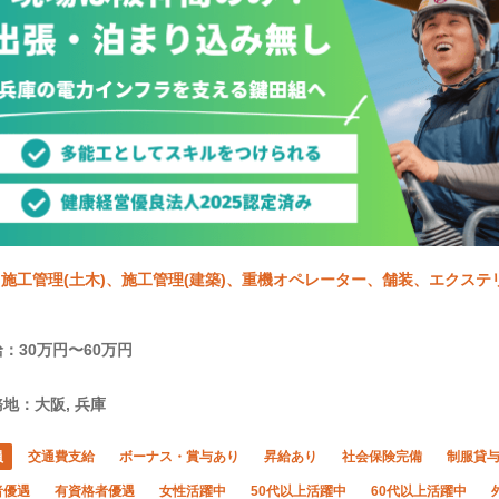
施工管理(土木)、施工管理(建築)、重機オペレーター、舗装、エクステ
：30万円〜60万円
地：大阪, 兵庫
員
交通費支給
ボーナス・賞与あり
昇給あり
社会保険完備
制服貸
者優遇
有資格者優遇
女性活躍中
50代以上活躍中
60代以上活躍中