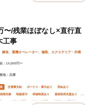
万〜/残業ほぼなし×直行直
木工事
、解体、重機オペレーター、舗装、エクステリア・外構
給：14,000円〜
務地：兵庫
員
交通費支給
ボーナス・賞与あり
昇給あり
保険完備
制服貸与
研修制度あり
資格取得支援あり
験OK
経験者優遇
有資格者優遇
残業月10時間以下