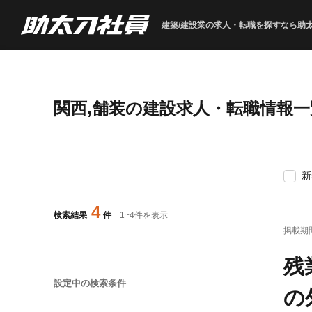
建築/建設業の求人・転職を
探すなら助
関西,舗装の建設求人・転職情報一
新
4
検索結果
件
1
~
4
件を表示
掲載期
残
設定中の検索条件
の