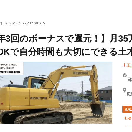
間：
2026/01/16
-
2027/01/15
年3回のボーナスで還元！】月35
OKで自分時間も大切にできる土
土工
日
勤
正社
社会
未経