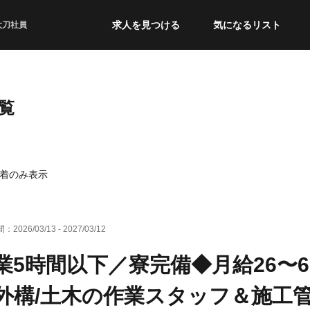
求人を見つける
気になるリスト
太刀社員
覧
着のみ表示
間：
2026/03/13
-
2027/03/12
業5時間以下／寮完備◆月給26〜
外構/土木の作業スタッフ＆施工