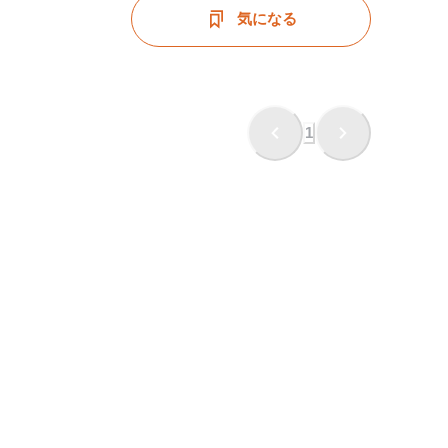
休暇
年末年始休暇
車・バイク通勤OK
転勤なし
気になる
1