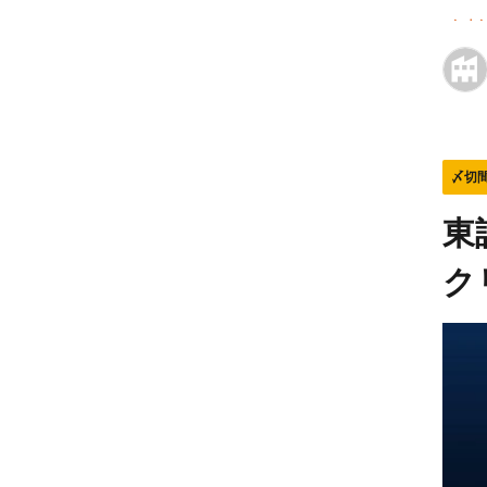
年末
〆切
東
ク