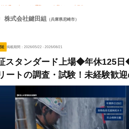
年始休暇
車・バイク通勤OK
転勤なし
土日休み
株式会社鍵田組
（兵庫県尼崎市）
間近
掲載期間：
2026/05/22
-
2026/08/21
証スタンダード上場◆年休125
リートの調査・試験！未経験歓迎