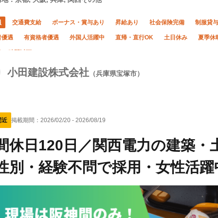
員
交通費支給
ボーナス・賞与あり
昇給あり
社会保険完備
制服貸
者優遇
有資格者優遇
外国人活躍中
直帰・直行OK
土日休み
夏季休
10時間以下
小田建設株式会社
（兵庫県宝塚市）
間近
掲載期間：
2026/02/20
-
2026/08/19
間休日120日／関西電力の建築
性別・経験不問で採用・女性活躍