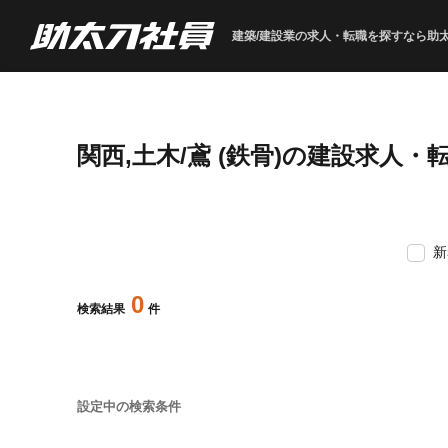
建築/建設業の求人・転職を
探すなら助
関西,土木/鳶 (鉄骨)の建設求人・
新
0
検索結果
件
設定中の検索条件