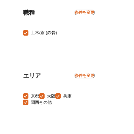
職種
条件を変更
土木/鳶 (鉄骨)
エリア
条件を変更
京都
大阪
兵庫
関西その他