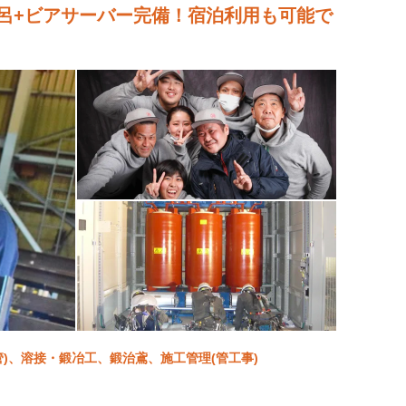
呂+ビアサーバー完備！宿泊利用も可能で
(配管)、溶接・鍛冶工、鍛治鳶、施工管理(管工事)