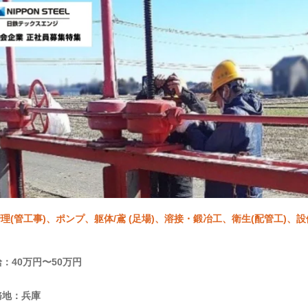
理(管工事)、ポンプ、躯体/鳶 (足場)、溶接・鍛冶工、衛生(配管工)、
：40万円〜50万円
務地：兵庫