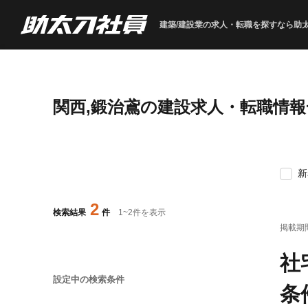
建築/建設業の求人・転職を
探すなら助
関西,鍛治鳶の建設求人・転職情報
新
2
検索結果
件
1
~
2
件を表示
掲載期
社
設定中の検索条件
条