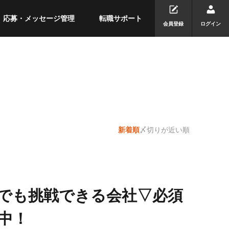
応募・メッセージ管理
転職サポート
会員登録
ログイン
新着順
〆切りが近い順
でも挑戦できる会社▽必須
中！