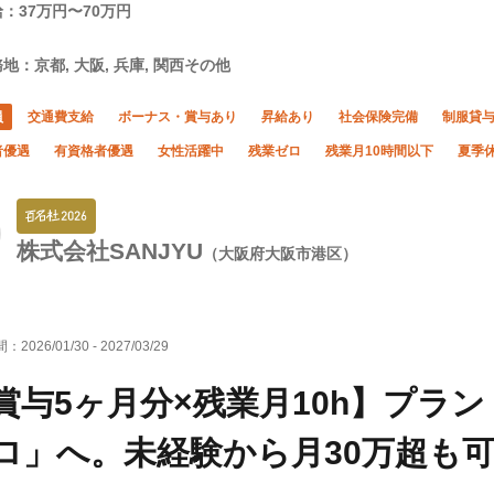
：37万円〜70万円
地：京都, 大阪, 兵庫, 関西その他
員
交通費支給
ボーナス・賞与あり
昇給あり
社会保険完備
制服貸
者優遇
有資格者優遇
女性活躍中
残業ゼロ
残業月10時間以下
夏季
株式会社SANJYU
（大阪府大阪市港区）
間：
2026/01/30
-
2027/03/29
賞与5ヶ月分×残業月10h】プラ
ロ」へ。未経験から月30万超も