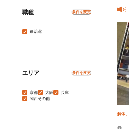
職種
条件を変更
鍛治鳶
エリア
条件を変更
京都
大阪
兵庫
関西その他
解体、