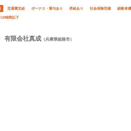
員
交通費支給
ボーナス・賞与あり
昇給あり
社会保険完備
経験者
10時間以下
有限会社真成
（兵庫県姫路市）