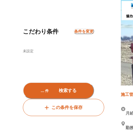
こだわり条件
条件を変更
未設定
...
検索する
件
施工管
この条件を保存
月給
勤