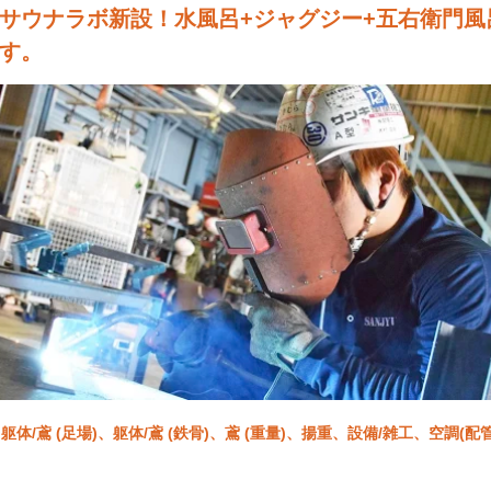
サウナラボ新設！水風呂+ジャグジー+五右衛門風
す。
躯体/鳶 (足場)、躯体/鳶 (鉄骨)、鳶 (重量)、揚重、設備/雑工、空調