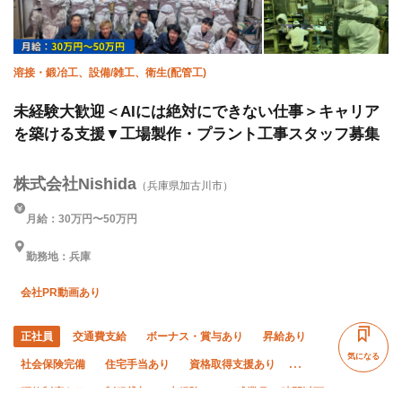
溶接・鍛冶工、設備/雑工、衛生(配管工)
未経験大歓迎＜AIには絶対にできない仕事＞キャリア
を築ける支援▼工場製作・プラント工事スタッフ募集
株式会社Nishida
（兵庫県加古川市）
月給：30万円〜50万円
勤務地：兵庫
会社PR動画あり
正社員
交通費支給
ボーナス・賞与あり
昇給あり
気になる
社会保険完備
住宅手当あり
資格取得支援あり
研修制度あり
制服貸与
未経験OK
残業月10時間以下