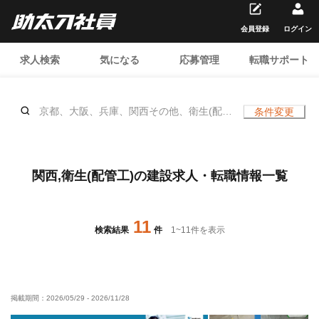
会員登録
ログイン
求人検索
気になる
応募管理
転職サポート
京都、大阪、兵庫、関西その他、衛生(配管
条件変更
工)、
関西,衛生(配管工)の建設求人・転職情報一覧
11
検索結果
件
1
~
11
件を表示
掲載期間：
2026/05/29
-
2026/11/28