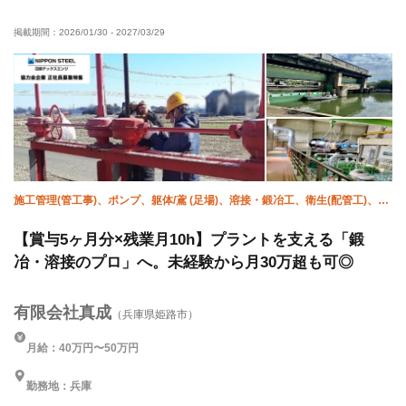
経験者優遇
有資格者優遇
夏季休暇
年末年始休暇
掲載期間：
2026/01/30
-
2027/03/29
車・バイク通勤OK
土日休み
施工管理(管工事)、ポンプ、躯体/鳶 (足場)、溶接・鍛冶工、衛生(配管工)、設
備/雑工、土木/測量、鍛治鳶
【賞与5ヶ月分×残業月10h】プラントを支える「鍛
冶・溶接のプロ」へ。未経験から月30万超も可◎
有限会社真成
（兵庫県姫路市）
月給：40万円〜50万円
勤務地：兵庫