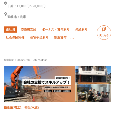
日給：13,000円〜20,000円
勤務地：兵庫
正社員
交通費支給
ボーナス・賞与あり
昇給あり
気になる
社会保険完備
住宅手当あり
制服貸与
資格取得支援あり
ピアス・ネイルOK
髪型・髪色自由
禁煙・分煙
未経験OK
経験者優遇
有資格者優遇
掲載期間：
2026/07/03
-
2027/03/02
年齢不問
残業月10時間以下
直帰・直行OK
車・バイク通勤OK
衛生(配管工)、衛生(水道)