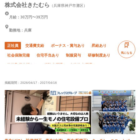
株式会社きたむら
（兵庫県神戸市灘区）
月給：30万円〜39万円
勤務地：兵庫
正社員
交通費支給
ボーナス・賞与あり
昇給あり
気になる
社会保険完備
住宅手当あり
制服貸与
研修制度あり
資格取得支援あり
経験者優遇
有資格者優遇
50代以上活躍中
女性活躍中
外国人活躍中
掲載期間：
2026/04/17
-
2027/04/16
残業月20時間以下
直帰・直行OK
土日休み
完全週休二日制
夏季休暇
年末年始休暇
車・バイク通勤OK