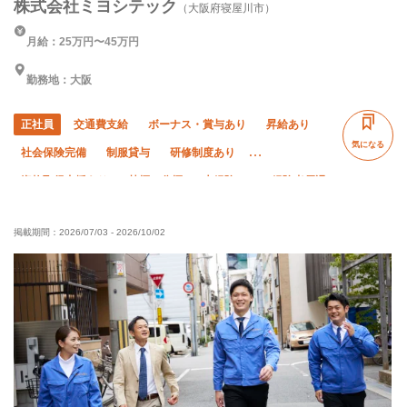
株式会社ミヨシテック
（大阪府寝屋川市）
月給：25万円〜45万円
勤務地：大阪
正社員
交通費支給
ボーナス・賞与あり
昇給あり
気になる
社会保険完備
制服貸与
研修制度あり
資格取得支援あり
禁煙・分煙
未経験OK
経験者優遇
有資格者優遇
50代以上活躍中
夜勤あり
掲載期間：
2026/07/03
-
2026/10/02
直帰・直行OK