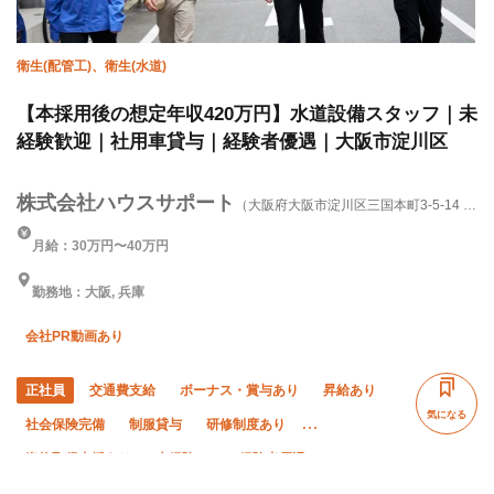
衛生(配管工)、衛生(水道)
【本採用後の想定年収420万円】水道設備スタッフ｜未
経験歓迎｜社用車貸与｜経験者優遇｜大阪市淀川区
株式会社ハウスサポート
（大阪府大阪市淀川区三国本町3-5-14 ア
グリゲート三国W-5）
月給：30万円〜40万円
勤務地：大阪, 兵庫
会社PR動画あり
正社員
交通費支給
ボーナス・賞与あり
昇給あり
気になる
社会保険完備
制服貸与
研修制度あり
資格取得支援あり
未経験OK
経験者優遇
有資格者優遇
直帰・直行OK
夏季休暇
年末年始休暇