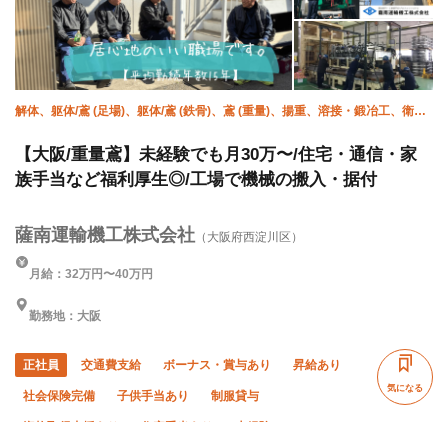
解体、躯体/鳶 (足場)、躯体/鳶 (鉄骨)、鳶 (重量)、揚重、溶接・鍛冶工、衛生
(配管工)、空調(配管)、クレーン
【大阪/重量鳶】未経験でも月30万〜/住宅・通信・家
族手当など福利厚生◎/工場で機械の搬入・据付
薩南運輸機工株式会社
（大阪府西淀川区）
月給：32万円〜40万円
勤務地：大阪
正社員
交通費支給
ボーナス・賞与あり
昇給あり
気になる
社会保険完備
子供手当あり
制服貸与
資格取得支援あり
住宅手当あり
未経験OK