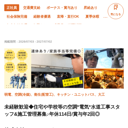
正社員
交通費支給
ボーナス・賞与あり
昇給あり
気になる
社会保険完備
経験者優遇
直帰・直行OK
夏季休暇
年末年始休暇
転勤なし
残業月10時間以下
掲載期間：
2026/07/03
-
2027/07/02
弱電、空調(冷媒)、衛生(配管工)、キッチン・ユニットバス、大工
未経験歓迎◆住宅や学校等の空調*電気*水道工事スタ
ッフ&施工管理募集♪年休114日/賞与年2回◎