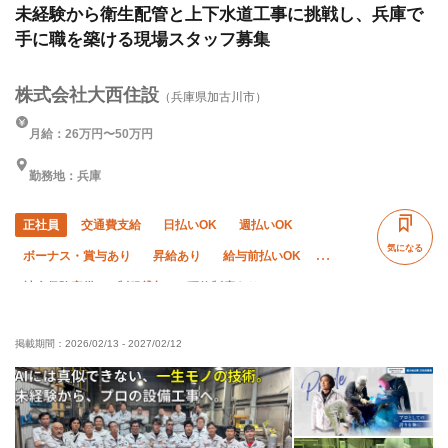
未経験から衛生配管と上下水道工事に挑戦し、兵庫で
手に職を築ける現場スタッフ募集
株式会社大西住設
（兵庫県加古川市）
月給：26万円〜50万円
勤務地：兵庫
正社員
交通費支給
日払いOK
週払いOK
気になる
ボーナス・賞与あり
昇給あり
給与前払いOK
社会保険完備
制服貸与
研修制度あり
資格取得支援あり
ピアス・ネイルOK
髪型・髪色自由
掲載期間：
2026/02/13
-
2027/02/12
独立支援制度あり
未経験OK
経験者優遇
有資格者優遇
年齢不問