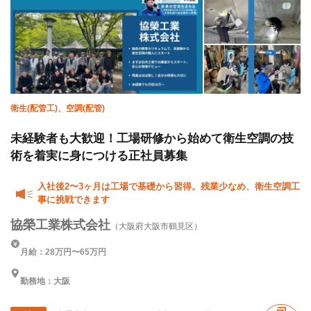
衛生(配管工)、空調(配管)
未経験者も大歓迎！工場研修から始めて衛生空調の技
術を着実に身につける正社員募集
入社後2〜3ヶ月は工場で基礎から習得。残業少なめ、衛生空調工
事に挑戦できます
協榮工業株式会社
（大阪府大阪市鶴見区）
月給：28万円〜65万円
勤務地：大阪