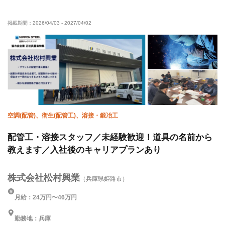
転勤なし
掲載期間：
2026/04/03
-
2027/04/02
空調(配管)、衛生(配管工)、溶接・鍛冶工
配管工・溶接スタッフ／未経験歓迎！道具の名前から
教えます／入社後のキャリアプランあり
株式会社松村興業
（兵庫県姫路市）
月給：24万円〜46万円
勤務地：兵庫