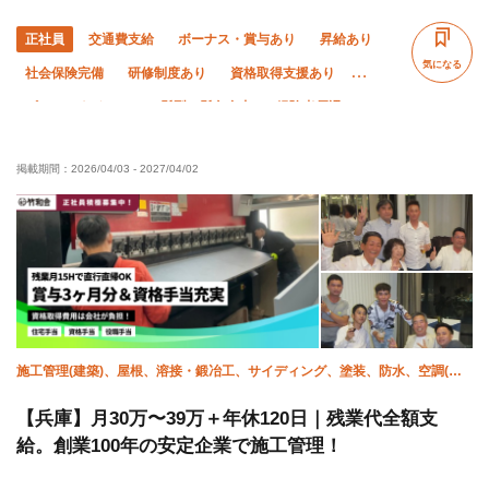
正社員
交通費支給
ボーナス・賞与あり
昇給あり
気になる
社会保険完備
研修制度あり
資格取得支援あり
ピアス・ネイルOK
髪型・髪色自由
経験者優遇
未経験OK
有資格者優遇
残業月10時間以下
夜勤あり
掲載期間：
2026/04/03
-
2027/04/02
車・バイク通勤OK
年末年始休暇
転勤なし
施工管理(建築)、屋根、溶接・鍛冶工、サイディング、塗装、防水、空調(配
管)、衛生(配管工)
【兵庫】月30万〜39万＋年休120日｜残業代全額支
給。創業100年の安定企業で施工管理！