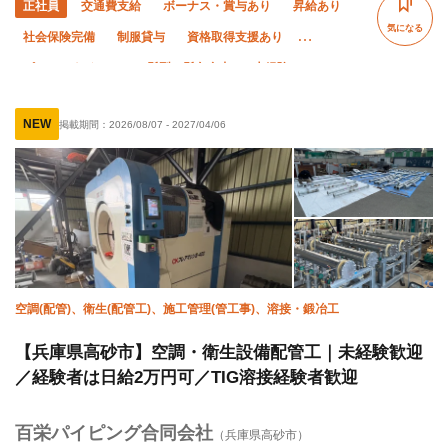
正社員
交通費支給
ボーナス・賞与あり
昇給あり
気になる
社会保険完備
制服貸与
資格取得支援あり
ピアス・ネイルOK
髪型・髪色自由
未経験OK
経験者優遇
有資格者優遇
年齢不問
NEW
掲載期間：
2026/08/07
-
2027/04/06
残業月10時間以下
夜勤あり
車・バイク通勤OK
転勤なし
空調(配管)、衛生(配管工)、施工管理(管工事)、溶接・鍛冶工
【兵庫県高砂市】空調・衛生設備配管工｜未経験歓迎
／経験者は日給2万円可／TIG溶接経験者歓迎
百栄パイピング合同会社
（兵庫県高砂市）