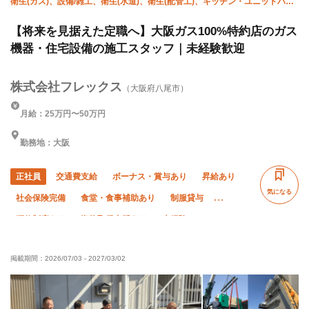
衛生(ガス)、設備/雑工、衛生(水道)、衛生(配管工)、キッチン・ユニットバ
ス、強電、弱電
【将来を見据えた定職へ】大阪ガス100%特約店のガス
機器・住宅設備の施工スタッフ｜未経験歓迎
株式会社フレックス
（大阪府八尾市）
月給：25万円〜50万円
勤務地：大阪
正社員
交通費支給
ボーナス・賞与あり
昇給あり
気になる
社会保険完備
食堂・食事補助あり
制服貸与
研修制度あり
資格取得支援あり
未経験OK
経験者優遇
有資格者優遇
残業月20時間以下
掲載期間：
2026/07/03
-
2027/03/02
夏季休暇
年末年始休暇
車・バイク通勤OK