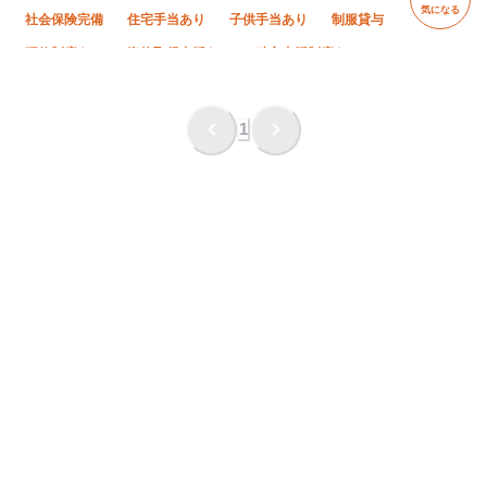
気になる
社会保険完備
住宅手当あり
子供手当あり
制服貸与
研修制度あり
資格取得支援あり
独立支援制度あり
未経験OK
経験者優遇
有資格者優遇
年齢不問
50代以上活躍中
60代以上活躍中
残業月10時間以下
1
直帰・直行OK
夏季休暇
年末年始休暇
転勤なし
車・バイク通勤OK