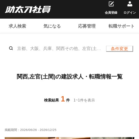
会員登録
ログイン
求人検索
気になる
応募管理
転職サポート
京都、大阪、兵庫、関西その他、左官(土
条件変更
間)、、年齢不問
関西,左官(土間)の建設求人・転職情報一覧
1
検索結果
件
1
~
1
件を表示
掲載期間：
2026/06/26
-
2026/12/25