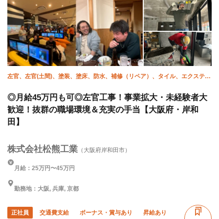
左官、左官(土間)、塗装、塗床、防水、補修（リペア）、タイル、エクステリ
ア・外構、貼床、未経験
◎月給45万円も可◎左官工事！事業拡大・未経験者大
歓迎！抜群の職場環境＆充実の手当【大阪府・岸和
田】
株式会社松熊工業
（大阪府岸和田市）
月給：25万円〜45万円
勤務地：大阪, 兵庫, 京都
正社員
交通費支給
ボーナス・賞与あり
昇給あり