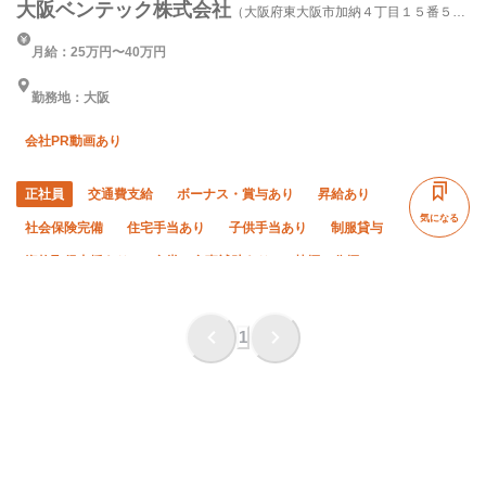
大阪ベンテック株式会社
（大阪府東大阪市加納４丁目１５番５
号）
月給：25万円〜40万円
勤務地：大阪
会社PR動画あり
正社員
交通費支給
ボーナス・賞与あり
昇給あり
気になる
社会保険完備
住宅手当あり
子供手当あり
制服貸与
資格取得支援あり
食堂・食事補助あり
禁煙・分煙
未経験OK
経験者優遇
有資格者優遇
年齢不問
50代以上活躍中
夏季休暇
年末年始休暇
1
車・バイク通勤OK
転勤なし
土日休み