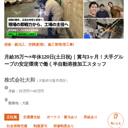
溶接・鍛冶工、空調(配管)、施工管理(管工事)
月給35万〜×年休120日(土日祝)｜賞与3ヶ月！大手グル
ープの安定環境で働く半自動溶接加工スタッフ
株式会社大和
（大阪府大阪市西区）
月給：35万円〜40万円
勤務地：大阪
正社員
交通費支給
ボーナス・賞与あり
昇給あり
気になる
社会保険完備
制服貸与
研修制度あり