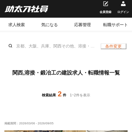
会員登録
ログイン
求人検索
気になる
応募管理
転職サポート
京都、大阪、兵庫、関西その他、溶接・鍛
条件変更
冶工、、年齢不問
関西,溶接・鍛冶工の建設求人・転職情報一覧
2
検索結果
件
1
~
2
件を表示
掲載期間：
2026/03/06
-
2026/09/05