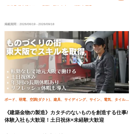
資格取得支援あり
髪型・髪色自由
経験者優遇
有資格者優遇
年齢不問
車・バイク通勤OK
転勤なし
掲載期間：
2026/06/19
-
2026/09/18
ボード、弱電、空調(ダクト)、建具、サイディング、サイン、電気、タイル、
溶接・鍛冶工
《建築金物の製造》カタチのないものを創造する仕事/
体験入社も大歓迎！土日祝休×未経験大歓迎