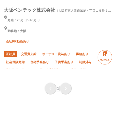
大阪ベンテック株式会社
（大阪府東大阪市加納４丁目１５番５
号）
月給：25万円〜40万円
勤務地：大阪
会社PR動画あり
正社員
交通費支給
ボーナス・賞与あり
昇給あり
気になる
社会保険完備
住宅手当あり
子供手当あり
制服貸与
資格取得支援あり
食堂・食事補助あり
禁煙・分煙
未経験OK
経験者優遇
有資格者優遇
年齢不問
50代以上活躍中
夏季休暇
年末年始休暇
1
車・バイク通勤OK
転勤なし
土日休み