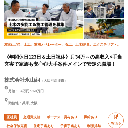
左官(土間)、土工、重機オペレーター、石工、土木/測量、エクステリア・外
構、土木/鳶 (足場)、土木/型枠大工、土木/鉄筋工、施工管理(土木)
《年間休日123日＆土日祝休》月34万～の高収入×手当
充実で家族も安心◎大手案件メインで安定の職場！
株式会社永山組
（大阪府高槻市）
月給：34万円〜60万円
勤務地：兵庫, 大阪
正社員
交通費支給
ボーナス・賞与あり
昇給あり
気になる
社会保険完備
住宅手当あり
子供手当あり
制服貸与