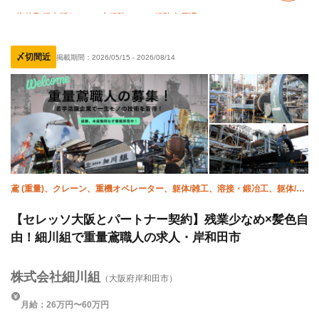
資格取得支援あり
未経験OK
経験者優遇
有資格者優遇
女性活躍中
残業月10時間以下
〆切間近
掲載期間：
2026/05/15
-
2026/08/14
残業ゼロ
完全週休二日制
土日休み
夏季休暇
年末年始休暇
車・バイク通勤OK
転勤なし
鳶 (重量)、クレーン、重機オペレーター、躯体/雑工、溶接・鍛冶工、躯体/鳶
(鉄骨)、揚重、設備/雑工、施工管理(管工事)
【セレッソ大阪とパートナー契約】残業少なめ×髪色自
由！細川組で重量鳶職人の求人・岸和田市
株式会社細川組
（大阪府岸和田市）
月給：26万円〜60万円