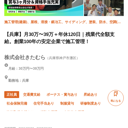
施工管理(建築)、屋根、溶接・鍛冶工、サイディング、塗装、防水、空調(配
管)、衛生(配管工)
【兵庫】月30万〜39万＋年休120日｜残業代全額支
給。創業100年の安定企業で施工管理！
株式会社きたむら
（兵庫県神戸市灘区）
月給：30万円〜39万円
勤務地：兵庫
正社員
交通費支給
ボーナス・賞与あり
昇給あり
気になる
社会保険完備
住宅手当あり
制服貸与
研修制度あり
資格取得支援あり
経験者優遇
有資格者優遇
50代以上活躍中
女性活躍中
外国人活躍中