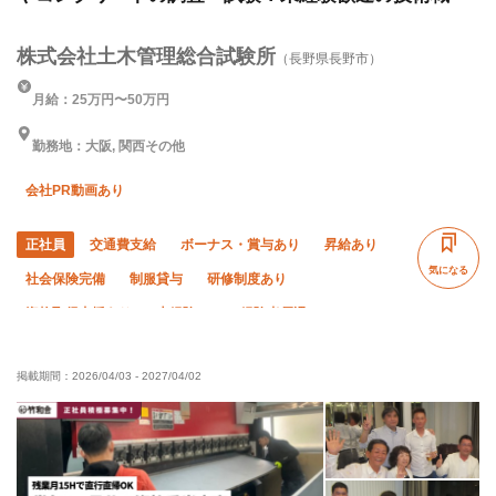
株式会社土木管理総合試験所
（長野県長野市）
月給：25万円〜50万円
勤務地：大阪, 関西その他
会社PR動画あり
正社員
交通費支給
ボーナス・賞与あり
昇給あり
気になる
社会保険完備
制服貸与
研修制度あり
資格取得支援あり
未経験OK
経験者優遇
有資格者優遇
年齢不問
50代以上活躍中
女性活躍中
掲載期間：
2026/04/03
-
2027/04/02
夜勤あり
直帰・直行OK
土日休み
車・バイク通勤OK