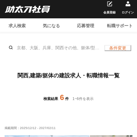
会員登録
ログイン
求人検索
気になる
応募管理
転職サポート
京都、大阪、兵庫、関西その他、躯体/型枠
条件変更
大工、躯体/鉄筋工、クレーン、躯体/雑
工、左官(土間)、ポンプ、躯体/測量、解
体、アンカー、躯体/鳶 (足場)、躯体/鳶 (鉄
骨)、屋根、ハツリ、溶接・鍛冶工、、土日
関西,建築/躯体の建設求人・転職情報一覧
休み
6
検索結果
件
1
~
6
件を表示
掲載期間：
2025/12/12
-
2027/02/11