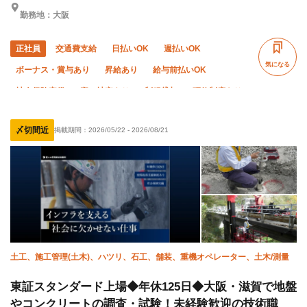
勤務地：大阪
正社員
交通費支給
日払いOK
週払いOK
気になる
ボーナス・賞与あり
昇給あり
給与前払いOK
社会保険完備
寮・社宅あり
制服貸与
研修制度あり
資格取得支援あり
ピアス・ネイルOK
髪型・髪色自由
〆切間近
掲載期間：
2026/05/22
-
2026/08/21
WワークOK
禁煙・分煙
未経験OK
経験者優遇
有資格者優遇
50代以上活躍中
直帰・直行OK
土日休み
夏季休暇
年末年始休暇
車・バイク通勤OK
転勤なし
土工、施工管理(土木)、ハツリ、石工、舗装、重機オペレーター、土木/測量
東証スタンダード上場◆年休125日◆大阪・滋賀で地盤
やコンクリートの調査・試験！未経験歓迎の技術職