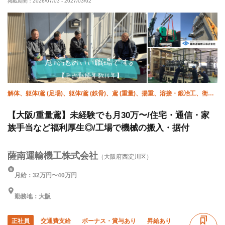
掲載期間：
2026/07/03
-
2027/03/02
残業月20時間以下
直帰・直行OK
土日休み
完全週休二日制
夏季休暇
年末年始休暇
車・バイク通勤OK
解体、躯体/鳶 (足場)、躯体/鳶 (鉄骨)、鳶 (重量)、揚重、溶接・鍛冶工、衛生
(配管工)、空調(配管)、クレーン
【大阪/重量鳶】未経験でも月30万〜/住宅・通信・家
族手当など福利厚生◎/工場で機械の搬入・据付
薩南運輸機工株式会社
（大阪府西淀川区）
月給：32万円〜40万円
勤務地：大阪
正社員
交通費支給
ボーナス・賞与あり
昇給あり