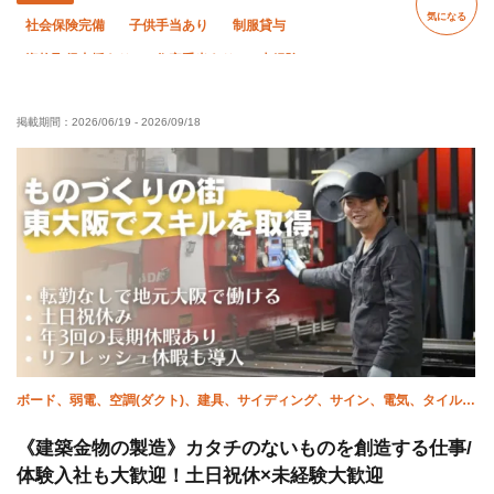
気になる
社会保険完備
子供手当あり
制服貸与
資格取得支援あり
住宅手当あり
未経験OK
経験者優遇
有資格者優遇
夏季休暇
年末年始休暇
掲載期間：
2026/06/19
-
2026/09/18
車・バイク通勤OK
土日休み
ボード、弱電、空調(ダクト)、建具、サイディング、サイン、電気、タイル、
溶接・鍛冶工
《建築金物の製造》カタチのないものを創造する仕事/
体験入社も大歓迎！土日祝休×未経験大歓迎