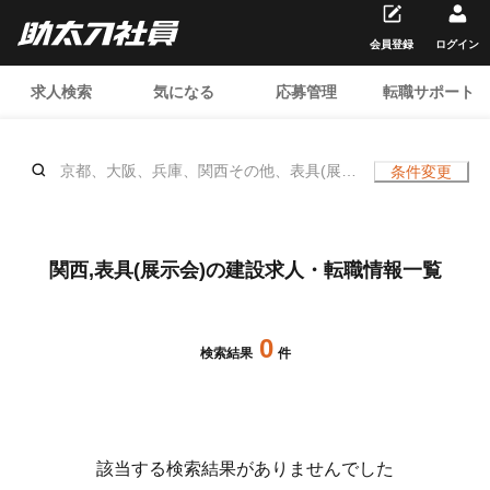
会員登録
ログイン
求人検索
気になる
応募管理
転職サポート
京都、大阪、兵庫、関西その他、表具(展示
条件変更
会)、、年齢不問
関西,表具(展示会)の建設求人・転職情報一覧
0
検索結果
件
該当する検索結果がありませんでした