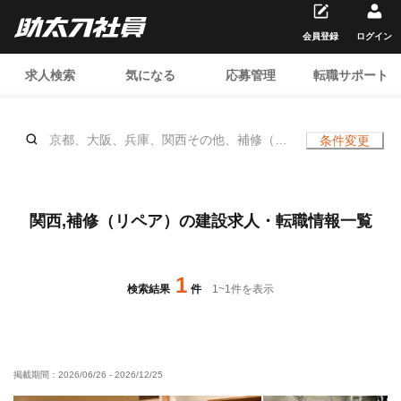
会員登録
ログイン
求人検索
気になる
応募管理
転職サポート
京都、大阪、兵庫、関西その他、補修（リ
条件変更
ペア）、、年齢不問
関西,補修（リペア）の建設求人・転職情報一覧
1
検索結果
件
1
~
1
件を表示
掲載期間：
2026/06/26
-
2026/12/25