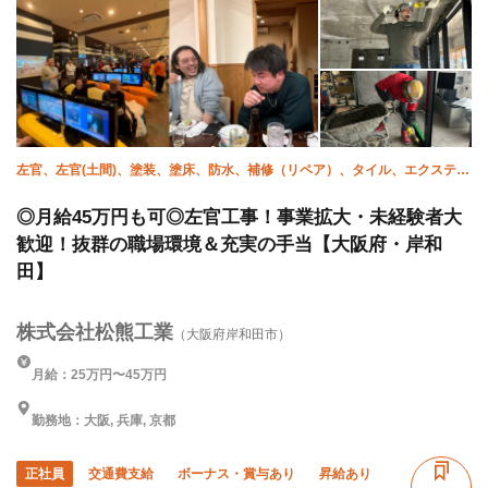
左官、左官(土間)、塗装、塗床、防水、補修（リペア）、タイル、エクステリ
ア・外構、貼床、未経験
◎月給45万円も可◎左官工事！事業拡大・未経験者大
歓迎！抜群の職場環境＆充実の手当【大阪府・岸和
田】
株式会社松熊工業
（大阪府岸和田市）
月給：25万円〜45万円
勤務地：大阪, 兵庫, 京都
正社員
交通費支給
ボーナス・賞与あり
昇給あり