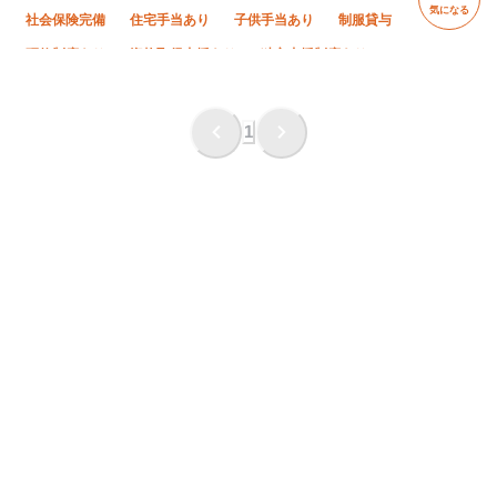
気になる
社会保険完備
住宅手当あり
子供手当あり
制服貸与
研修制度あり
資格取得支援あり
独立支援制度あり
未経験OK
経験者優遇
有資格者優遇
年齢不問
50代以上活躍中
60代以上活躍中
残業月10時間以下
1
直帰・直行OK
夏季休暇
年末年始休暇
転勤なし
車・バイク通勤OK