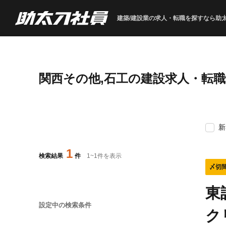
建築/建設業の求人・転職を
探すなら助
関西その他,石工の建設求人・転
新
1
検索結果
件
1
~
1
件を表示
〆切
東
設定中の検索条件
ク