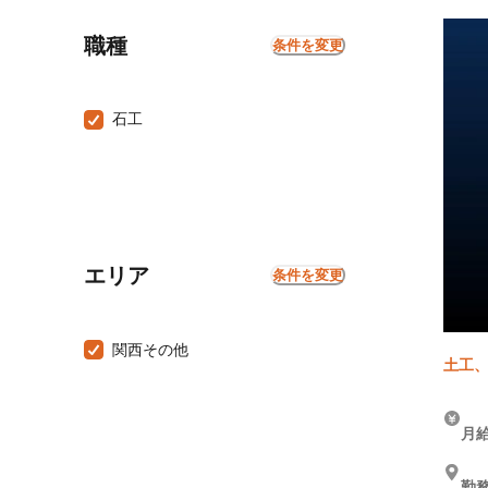
職種
条件を変更
石工
エリア
条件を変更
関西その他
土工、
月給
勤務