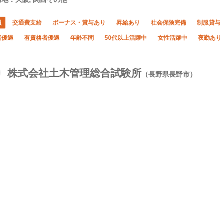
員
交通費支給
ボーナス・賞与あり
昇給あり
社会保険完備
制服貸
者優遇
有資格者優遇
年齢不問
50代以上活躍中
女性活躍中
夜勤あ
株式会社土木管理総合試験所
（長野県長野市）