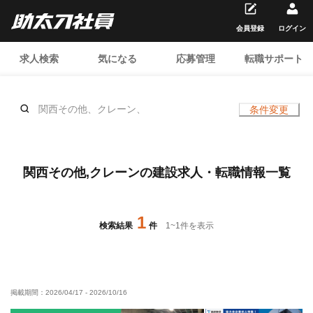
会員登録
ログイン
求人検索
気になる
応募管理
転職サポート
関西その他、クレーン、
条件変更
関西その他,クレーンの建設求人・転職情報一覧
1
検索結果
件
1
~
1
件を表示
掲載期間：
2026/04/17
-
2026/10/16