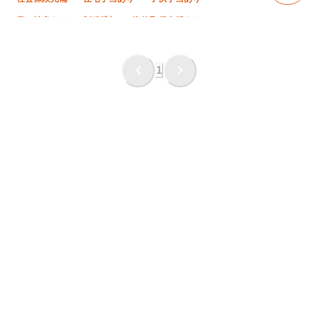
寮・社宅あり
制服貸与
資格取得支援あり
髪型・髪色自由
禁煙・分煙
ピアス・ネイルOK
研修制度あり
未経験OK
経験者優遇
有資格者優遇
1
残業月10時間以下
車・バイク通勤OK
年末年始休暇
夏季休暇
転勤なし
夜勤あり