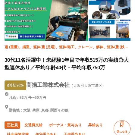
鳶 (重量)、揚重、躯体/鳶 (足場)、躯体/雑工、クレーン、解体、躯体/鳶 (鉄
骨)、設備/雑工、空調(配管)、空調(冷媒)
30代11名活躍中！未経験1年目で年収515万の実績◎大
型連休あり／平均年齢40代・平均年収750万
高揚工業株式会社
（大阪府大阪市港区）
月給：32万円〜60万円
勤務地：大阪, 兵庫, 京都, 関西その他
正社員
交通費支給
ボーナス・賞与あり
昇給あり
気になる
社会保険完備
住宅手当あり
子供手当あり